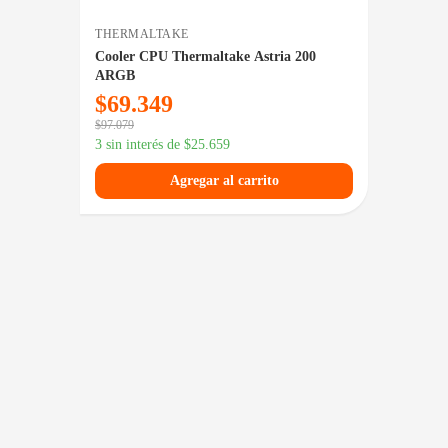
THERMALTAKE
THERM
Cooler CPU Thermaltake Astria 200
Waterc
ARGB
ARGB S
$
69.349
$
20
$
97.079
3 sin in
3 sin interés de
$
25.659
Agregar al carrito