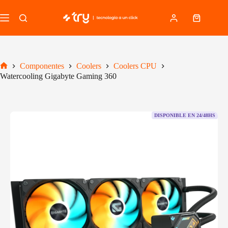
Saltar
al
Carro
contenido
de
compra
Componentes
Coolers
Coolers CPU
Inicio
Watercooling Gigabyte Gaming 360
DISPONIBLE EN 24/48HS