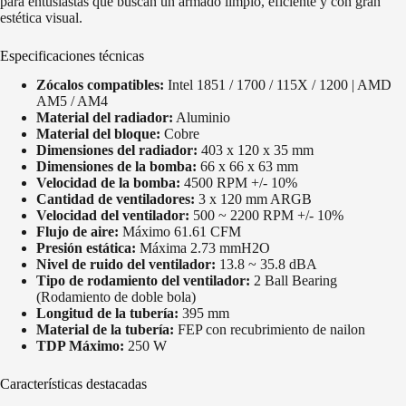
para entusiastas que buscan un armado limpio, eficiente y con gran
estética visual.
Especificaciones técnicas
Zócalos compatibles:
Intel 1851 / 1700 / 115X / 1200 | AMD
AM5 / AM4
Material del radiador:
Aluminio
Material del bloque:
Cobre
Dimensiones del radiador:
403 x 120 x 35 mm
Dimensiones de la bomba:
66 x 66 x 63 mm
Velocidad de la bomba:
4500 RPM +/- 10%
Cantidad de ventiladores:
3 x 120 mm ARGB
Velocidad del ventilador:
500 ~ 2200 RPM +/- 10%
Flujo de aire:
Máximo 61.61 CFM
Presión estática:
Máxima 2.73 mmH2O
Nivel de ruido del ventilador:
13.8 ~ 35.8 dBA
Tipo de rodamiento del ventilador:
2 Ball Bearing
(Rodamiento de doble bola)
Longitud de la tubería:
395 mm
Material de la tubería:
FEP con recubrimiento de nailon
TDP Máximo:
250 W
Características destacadas