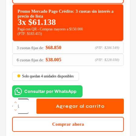
Promo Mercado Pago Crédito: 3 cuotas sin interés a
precio de lista
3x
$
61.138
Pagá con QR - Compras mayores a $150.000
(PTF:
$
183.415
)
$
68.850
3 cuotas fijas de:
(PTF:
$
206.549
)
$
38.005
6 cuotas fijas de:
(PTF:
$
228.030
)
Solo quedan 4 unidades disponibles
Consultar por WhatsApp
Watercooling
Gigabyte
Agregar al carrito
Gaming
360
cantidad
Comprar ahora