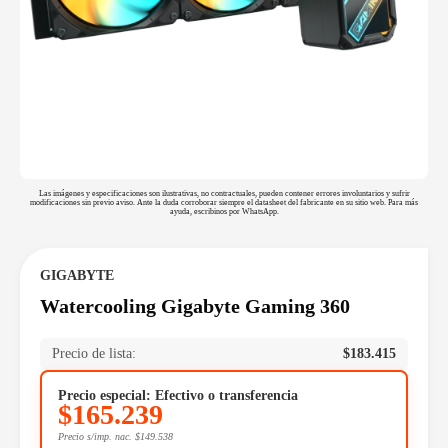
Las imágenes y especificaciones son ilustrativas, no contractuales, pueden contener errores involuntarios y sufrir
modificaciones sin previo aviso. Ante la duda corroborar siempre el datasheet del fabricante en su sitio web. Para más
ayuda, escribinos por WhatsApp.
GIGABYTE
Watercooling Gigabyte Gaming 360
Precio de lista:
$
183.415
Precio especial: Efectivo o transferencia
$
165.239
Precio s/imp. nac.
$
149.538