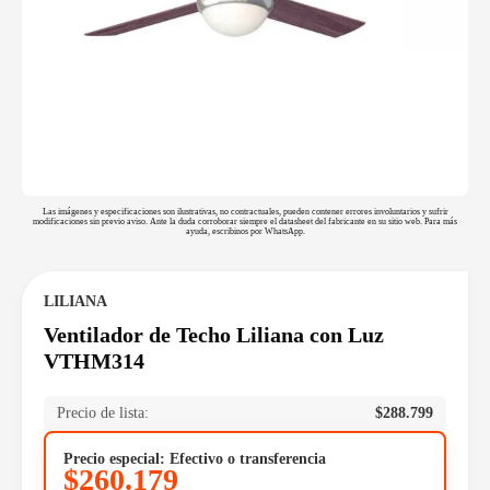
Las imágenes y especificaciones son ilustrativas, no contractuales, pueden contener errores involuntarios y sufrir
modificaciones sin previo aviso. Ante la duda corroborar siempre el datasheet del fabricante en su sitio web. Para más
ayuda, escribinos por WhatsApp.
LILIANA
Ventilador de Techo Liliana con Luz
VTHM314
Precio de lista:
$
288.799
Precio especial: Efectivo o transferencia
$
260.179