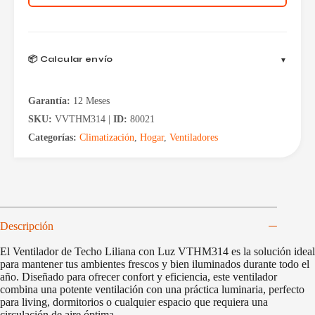
VTHM314
cantidad
📦 Calcular envío
Garantía:
12 Meses
SKU:
VVTHM314 |
ID:
80021
Categorías:
Climatización
,
Hogar
,
Ventiladores
Descripción
El Ventilador de Techo Liliana con Luz VTHM314 es la solución ideal
para mantener tus ambientes frescos y bien iluminados durante todo el
año. Diseñado para ofrecer confort y eficiencia, este ventilador
combina una potente ventilación con una práctica luminaria, perfecto
para living, dormitorios o cualquier espacio que requiera una
circulación de aire óptima.