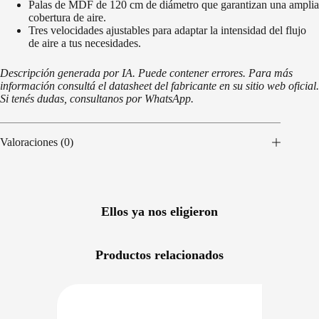
Palas de MDF de 120 cm de diámetro que garantizan una amplia
cobertura de aire.
Tres velocidades ajustables para adaptar la intensidad del flujo
de aire a tus necesidades.
Descripción generada por IA. Puede contener errores. Para más
información consultá el datasheet del fabricante en su sitio web oficial.
Si tenés dudas, consultanos por WhatsApp.
Valoraciones (0)
Ellos ya nos eligieron
Productos relacionados
RECIO BAJO CERO
DISPONIBLE EN 24/48HS
NIBLE EN 24/48HS