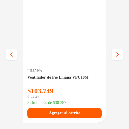
LILIANA
PHILC
Ventilador de Pie Liliana VPC18M
Aire A
5UDPAM
Calor
$
103.749
$
98
$
124.499
3 sin in
3 sin interés de
$
38.387
Agregar al carrito