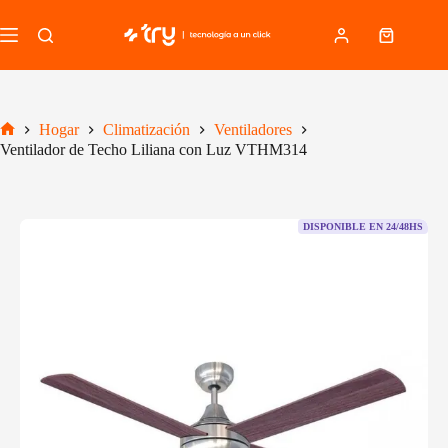
Saltar
al
Carro
contenido
de
compra
Hogar
Climatización
Ventiladores
Inicio
Ventilador de Techo Liliana con Luz VTHM314
DISPONIBLE EN 24/48HS