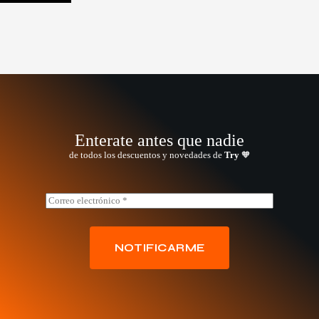
Enterate antes que nadie
de todos los descuentos y novedades de
Try
🧡
E
E
m
m
a
a
i
i
l
l
NOTIFICARME
E
*
m
a
i
l
*