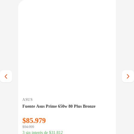
IO BAJO CERO
PRECIO BAJO CERO
A INMEDIATA
ENTREGA INMEDIATA
ASUS
NA
or
Fuente Asus Prime 650w 80 Plus Bronze
Par
$
85.979
$
2
$
94.999
$
34.
3 sin interés de
$
31.812
3 si