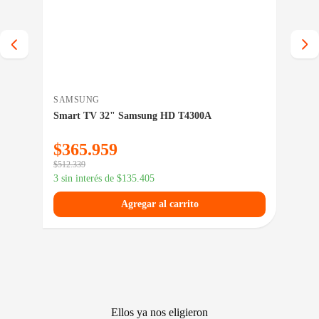
SAMSUNG
TP-
Smart TV 32" Samsung HD T4300A
Cám
Day
$
365.959
$
3
$
512.339
$
55.
3 sin interés de
$
135.405
3 si
Agregar al carrito
Ellos ya nos eligieron