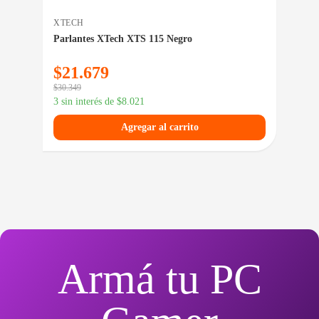
XTECH
TER
Parlantes XTech XTS 115 Negro
Mon
TE-
$
21.679
$
1
$
30.349
$
239
3 sin interés de
$
8.021
3 si
Agregar al carrito
Armá tu PC