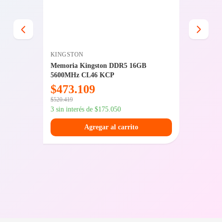
KINGSTON
SENTEY
2.5
Memoria Kingston DDR5 16GB
Fuente 
5600MHz CL46 KCP
Plus Br
PCIe 5.
$
473.109
$
103
$
520.419
$
145.139
3 sin interés de
$
175.050
3 sin int
Agregar al carrito