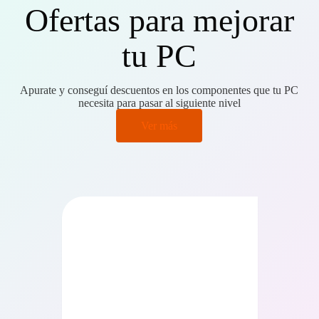
Ofertas para mejorar
tu PC
Apurate y conseguí descuentos en los componentes que tu PC
necesita para pasar al siguiente nivel
Ver más
PRECIO BAJO CERO
PRECIO BAJO CERO
ONIBLE EN 24/48HS
DISPONIBLE EN 24/48HS