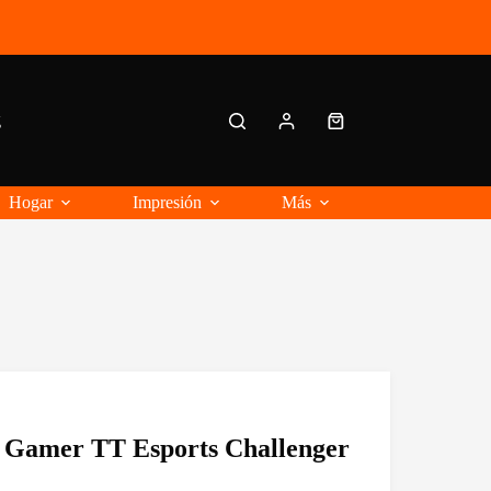
g
Carro
de
compra
Hogar
Impresión
Más
 Gamer TT Esports Challenger