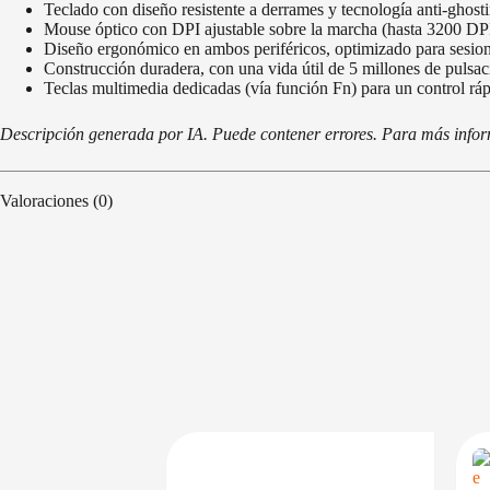
Teclado con diseño resistente a derrames y tecnología anti-ghost
Mouse óptico con DPI ajustable sobre la marcha (hasta 3200 DPI)
Diseño ergonómico en ambos periféricos, optimizado para sesione
Construcción duradera, con una vida útil de 5 millones de pulsaci
Teclas multimedia dedicadas (vía función Fn) para un control ráp
Descripción generada por IA. Puede contener errores. Para más informa
Valoraciones (0)
DISPONIBLE EN 24/48HS
DISPONIBLE EN 24/48HS