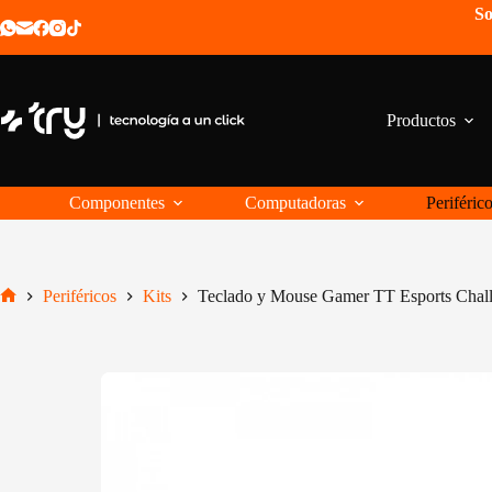
Saltar
So
al
contenido
Productos
Componentes
Computadoras
Periféric
Periféricos
Kits
Teclado y Mouse Gamer TT Esports Chal
Inicio