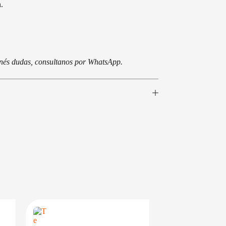
.
tenés dudas, consultanos por WhatsApp.
BAJO CERO
PRECIO BAJO CERO
EN 24/48HS
DISPONIBLE EN 24/48HS