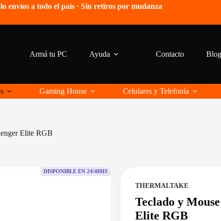
lo envíos a todo el país · Sin retiros por mudanza
Armá tu PC
Ayuda
Contacto
Blo
os
Gaming House
Celulares y Telefonía
lenger Elite RGB
DISPONIBLE EN 24/48HS
THERMALTAKE
Teclado y Mouse
Elite RGB