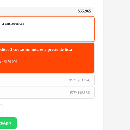
$
55.965
o transferencia
o: 3 cuotas sin interés a precio de lista
 a $150.000
(PTF:
$
63.024
)
(PTF:
$
69.578
)
tsApp