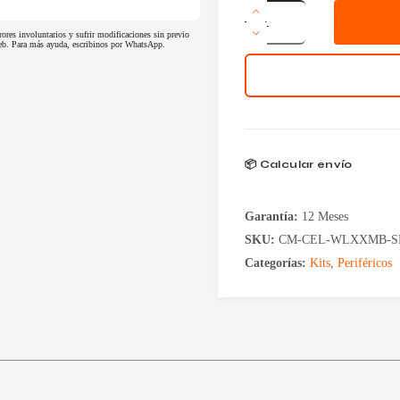
Teclado
y
rores involuntarios y sufrir modificaciones sin previo
Mouse
 web. Para más ayuda, escribinos por WhatsApp.
Gamer
TT
Esports
Challenger
Elite
RGB
cantidad
📦 Calcular envío
Garantía:
12 Meses
SKU:
CM-CEL-WLXXMB-SP
Categorías:
Kits
,
Periféricos