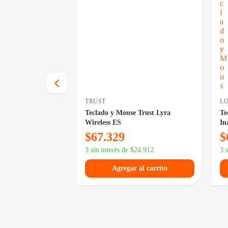
TRUST
LO
e Logitech MK850
Teclado y Mouse Trust Lyra
Te
Wireless ES
In
$
67.329
$
42.339
3 sin interés de
$
24.912
3 
 al carrito
Agregar al carrito