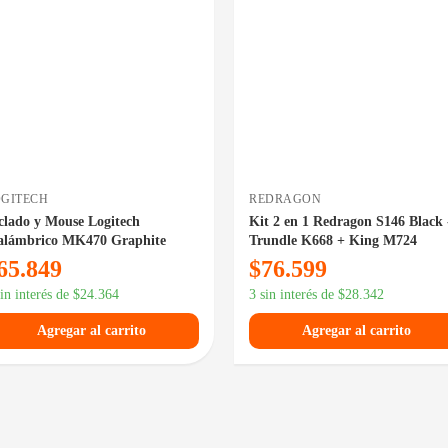
GITECH
REDRAGON
clado y Mouse Logitech
Kit 2 en 1 Redragon S146 Black 
alámbrico MK470 Graphite
Trundle K668 + King M724
65.849
$
76.599
sin interés de
$
24.364
3 sin interés de
$
28.342
Agregar al carrito
Agregar al carrito