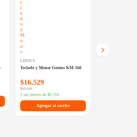
GENIUS
TRUST
-
Teclado y Mouse Genius KM-160
Teclado y Mouse T
Black USB Silencio
$
16.529
$
19.859
$
23.139
$
27.799
3 sin interés de
$
6.116
3 sin interés de
$
7.3
Agregar al carrito
Agregar al