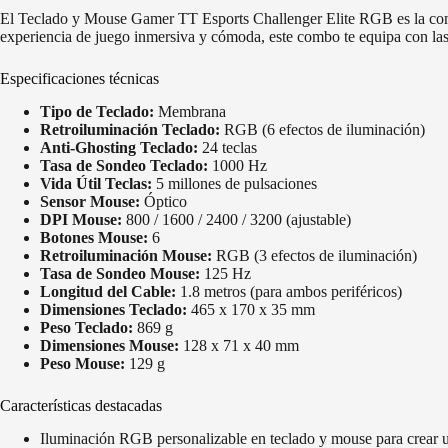
El Teclado y Mouse Gamer TT Esports Challenger Elite RGB es la combin
experiencia de juego inmersiva y cómoda, este combo te equipa con las
Especificaciones técnicas
Tipo de Teclado:
Membrana
Retroiluminación Teclado:
RGB (6 efectos de iluminación)
Anti-Ghosting Teclado:
24 teclas
Tasa de Sondeo Teclado:
1000 Hz
Vida Útil Teclas:
5 millones de pulsaciones
Sensor Mouse:
Óptico
DPI Mouse:
800 / 1600 / 2400 / 3200 (ajustable)
Botones Mouse:
6
Retroiluminación Mouse:
RGB (3 efectos de iluminación)
Tasa de Sondeo Mouse:
125 Hz
Longitud del Cable:
1.8 metros (para ambos periféricos)
Dimensiones Teclado:
465 x 170 x 35 mm
Peso Teclado:
869 g
Dimensiones Mouse:
128 x 71 x 40 mm
Peso Mouse:
129 g
Características destacadas
Iluminación RGB personalizable en teclado y mouse para crear u