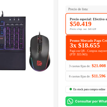
Precio de lista:
Precio especial: Efectivo 
$
50.419
Precio s/imp. nac.
$
45.628
Promo Mercado Pago Crédit
3x
$
18.655
Pagá con QR - Compras mayores
(PTF:
$
55.965
)
$
21.008
3 cuotas fijas de:
$
11.596
6 cuotas fijas de:
En stock para compra online
Consultar por Wha