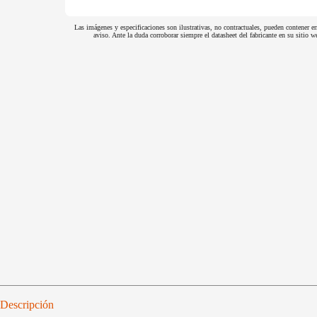
Las imágenes y especificaciones son ilustrativas, no contractuales, pueden contener er
aviso. Ante la duda corroborar siempre el datasheet del fabricante en su sitio
Descripción