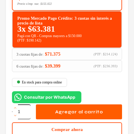
Precio s/imp. nac.
$
155.022
Promo Mercado Pago Crédito: 3 cuotas sin interés a
precio de lista
3x
$
63.381
Pagá con QR - Compras mayores a $150.000
(PTF:
$
190.142
)
$
71.375
3 cuotas fijas de:
(PTF:
$
214.124
)
$
39.399
6 cuotas fijas de:
(PTF:
$
236.393
)
En stock para compra online
Consultar por WhatsApp
Teclado
Logitech
Agregar al carrito
Wireless
MX
Keys
Comprar ahora
Mec