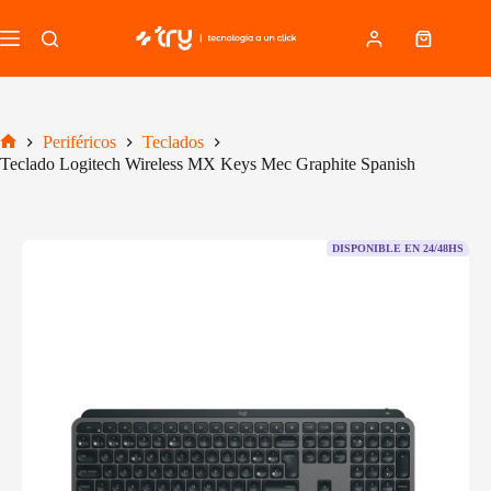
Saltar
al
Carro
contenido
de
compra
Periféricos
Teclados
Inicio
Teclado Logitech Wireless MX Keys Mec Graphite Spanish
DISPONIBLE EN 24/48HS