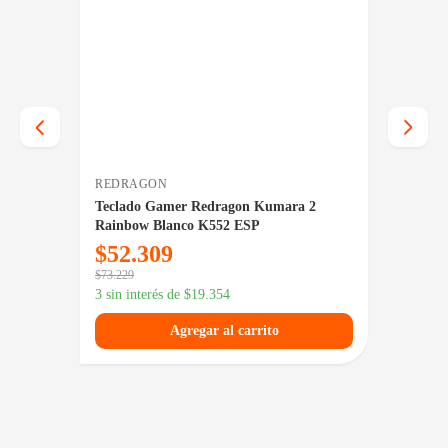
REDRAGON
GENIU
ne 2
Teclado Gamer Redragon Kumara 2
Teclad
Rainbow Blanco K552 ESP
CB
$
52.309
$
10.
$
73.229
$
14.569
3 sin interés de
$
19.354
3 sin in
Agregar al carrito