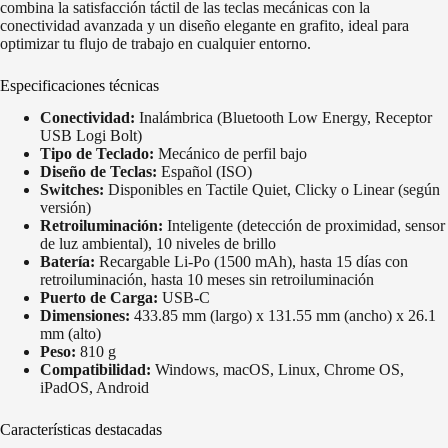
combina la satisfacción táctil de las teclas mecánicas con la
conectividad avanzada y un diseño elegante en grafito, ideal para
optimizar tu flujo de trabajo en cualquier entorno.
Especificaciones técnicas
Conectividad:
Inalámbrica (Bluetooth Low Energy, Receptor
USB Logi Bolt)
Tipo de Teclado:
Mecánico de perfil bajo
Diseño de Teclas:
Español (ISO)
Switches:
Disponibles en Tactile Quiet, Clicky o Linear (según
versión)
Retroiluminación:
Inteligente (detección de proximidad, sensor
de luz ambiental), 10 niveles de brillo
Batería:
Recargable Li-Po (1500 mAh), hasta 15 días con
retroiluminación, hasta 10 meses sin retroiluminación
Puerto de Carga:
USB-C
Dimensiones:
433.85 mm (largo) x 131.55 mm (ancho) x 26.1
mm (alto)
Peso:
810 g
Compatibilidad:
Windows, macOS, Linux, Chrome OS,
iPadOS, Android
Características destacadas