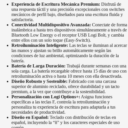
Experiencia de Escritura Mecánica Premium:
Disfrutá de
una respuesta táctil y una precisión excepcionales con switches
mecánicos de perfil bajo, diseñados para una escritura fluida y
satisfactoria.
Conectividad Multidispositivo Avanzada:
Conectate de forma
inalámbrica a hasta tres dispositivos simultáneamente a través de
Bluetooth Low Energy o el receptor USB Logi Bolt, y cambia
entre ellos con un solo toque (Easy-Switch).
Retroiluminación Inteligente:
Las teclas se iluminan al acercar
las manos y ajustan su brillo automáticamente según las
condiciones de luz ambiental, optimizando la duración de la
batería.
Batería de Larga Duración:
Trabajá durante semanas con una
sola carga. La batería recargable ofrece hasta 15 días de uso con
retroiluminación activa o hasta 10 meses con ella desactivada.
Diseño Robusto y Sostenible:
Fabricado con una carcasa
superior de aluminio reciclado, ofrece durabilidad y un tacto
premium, a la vez que contribuye a la sostenibilidad.
Personalización con Logi Options+:
Asigna funciones
específicas a las teclas F, controla la retroiluminación y
personaliza tu experiencia de escritura para adaptarla a tus
necesidades de productividad.
Diseño en Español:
Teclado con distribución de teclas en
español, incluyendo la “ñ” y los caracteres especiales de uso
común.