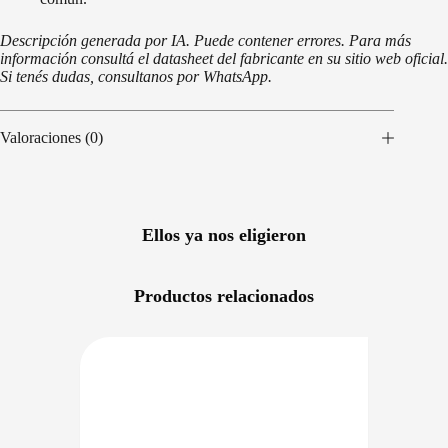
Descripción generada por IA. Puede contener errores. Para más
información consultá el datasheet del fabricante en su sitio web oficial.
Si tenés dudas, consultanos por WhatsApp.
Valoraciones (0)
Ellos ya nos eligieron
Productos relacionados
RECIO BAJO CERO
PRECIO BAJO CERO
 FECHA INGRESO
DISPONIBLE EN 24/48HS