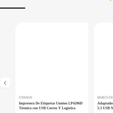
 BAJO CERO
PRECIO BAJO CERO
 INMEDIATA
ENTREGA INMEDIATA
UNNION
MERCUSY
3
Impresora De Etiquetas Unnion LP4206D
Adaptado
Térmica con USB Correo Y Logística
5.3 USB 