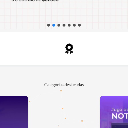
ra en local
Garantía oficial
oque 1904, Banfield
En todos los productos
Categorías destacadas