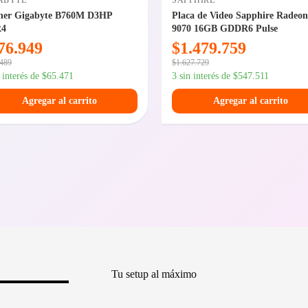
ABYTE
SAPPHIRE
her Gigabyte B760M D3HP
Placa de Video Sapphire Radeo
4
9070 16GB GDDR6 Pulse
76.949
$
1.479.759
.489
$
1.627.729
n interés de
$
65.471
3 sin interés de
$
547.511
Agregar al carrito
Agregar al carrito
Tu setup al máximo