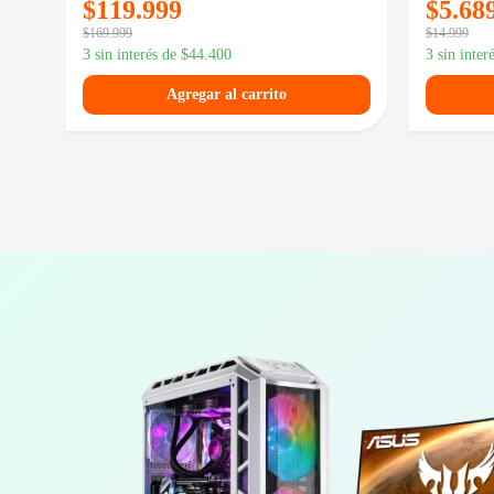
$
119.999
$
5.68
$
169.999
$
14.999
3 sin interés de
$
44.400
3 sin inter
Agregar al carrito