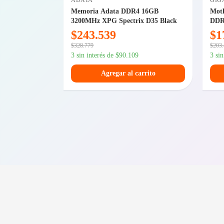
ADATA
GIG
 MBP850-VM 80
Memoria Adata DDR4 16GB
Mot
ular ATX 3.1
3200MHz XPG Spectrix D35 Black
DDR
$
243.539
$
1
$
328.779
$
203
3 sin interés de
$
90.109
3 si
arrito
Agregar al carrito