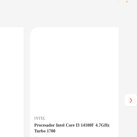
PRECIO BAJO CERO
PRECIO BAJO CERO
NTREGA INMEDIATA
ENTREGA INMEDIATA
INTEL
NA
Procesador Intel Core I3 14100F 4.7GHz
Par
Turbo 1700
Neg