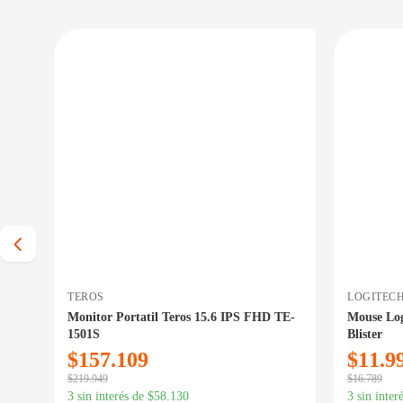
 BAJO CERO
PRECIO BAJO CERO
E EN 24/48HS
DISPONIBLE EN 24/48HS
TEROS
LOGITEC
Monitor Portatil Teros 15.6 IPS FHD TE-
Mouse Log
1501S
Blister
$
157.109
$
11.9
$
219.949
$
16.789
3 sin interés de
$
58.130
3 sin inter