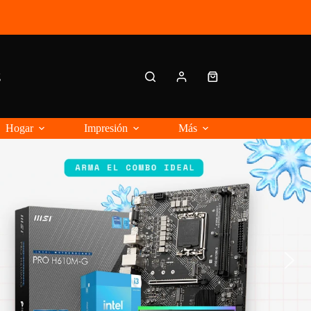
g
Carro
de
compra
Hogar
Impresión
Más