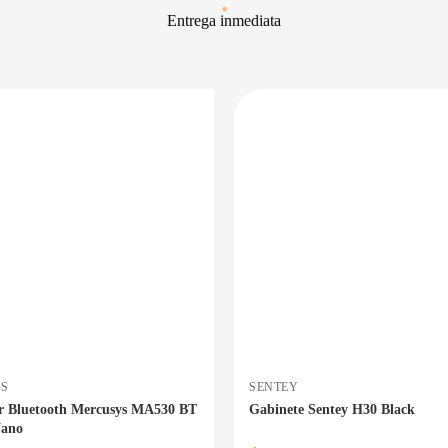
Entrega inmediata
PRECIO BAJO CERO
ENTREGA INMEDIATA
E
S
SENTEY
r Bluetooth Mercusys MA530 BT
Gabinete Sentey H30 Black
Nano