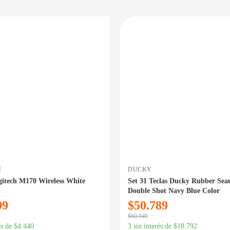
PRECIO BAJO CERO
DISPONIBLE EN 24/48HS
DIS
H
DUCKY
itech M170 Wireless White
Set 31 Teclas Ducky Rubber Sea
Double Shot Navy Blue Color
99
$
50.789
$
60.949
és de
$
4.440
3 sin interés de
$
18.792