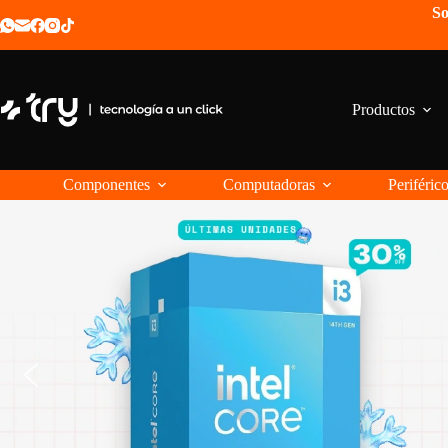
Saltar
So
al
contenido
Productos
Componentes
Computadoras
Periféric