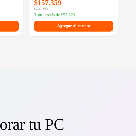
$
157.359
$
4
$
220.299
$
59.
3 sin interés de
$
58.223
3 si
Agregar al carrito
orar tu PC