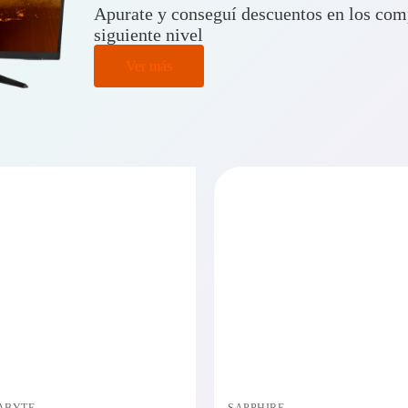
Apurate y conseguí descuentos en los comp
siguiente nivel
Ver más
PRECIO BAJO CERO
PRECI
DISPONIBLE EN 24/48HS
DISPONIBL