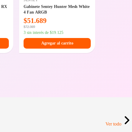
SENTEY
COOLER MAS
n RX
Gabinete Sentey Hunter Mesh White
Watercooling 
4 Fan ARGB
MasterLiquid
White
$
51.689
$
124.31
$
72.369
$
174.039
3 sin interés de
$
19.125
3 sin interés de
Agregar al carrito
Agreg
Ver todo