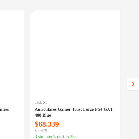
PRECIO BAJO CERO
PRECIO BAJO CERO
PONIBLE EN 24/48HS
DISPONIBLE EN 24/48HS
TRUST
TRU
mless
Auriculares Gamer Trust Forze PS4 GXT
Mou
488 Blue
Neg
$
68.339
$
1
$
95.679
$
20.
3 sin interés de
$
25.285
3 si