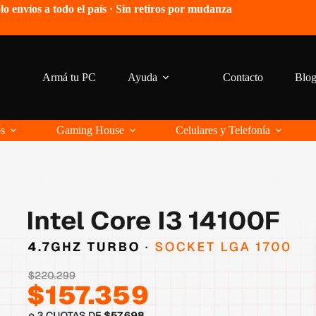
lo envíos a todo el país · Sin retiros por mudanza
Armá tu PC
Ayuda
Contacto
Blo
os
Gaming House
Celulares y Telefonía