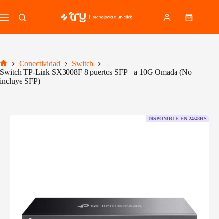
Saltar
al
Carro
contenido
de
compra
Conectividad
Switch
Inicio
Switch TP-Link SX3008F 8 puertos SFP+ a 10G Omada (No
incluye SFP)
DISPONIBLE EN 24/48HS