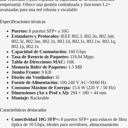
empresarial. Ofrece una gestión centralizada y funciones L2+
avanzadas para una red robusta y escalable.
Especificaciones técnicas
Puertos:
8 puertos SFP+ a 10G
Estándares y Protocolos:
IEEE 802.3, 802.3u, 802.3ab,
802.3z, 802.3ae, 802.3x, 802.1d, 802.1s, 802.1w, 802.1q,
802.1p, 802.1x
Capacidad de Conmutación:
160 Gbps
Tasa de Reenvío de Paquetes:
119.04 Mpps
Tabla de Direcciones MAC:
16K
Memoria Búfer de Paquetes:
1.5 MB
Jumbo Frame:
9 KB
Diseño sin Ventilador:
Sí
Fuente de Alimentación:
100-240 V AC~50/60 Hz
Consumo Máximo de Energía:
15.6 W (220 V / 50 Hz)
Dimensiones (An x Prof x Al):
294 × 180 × 44 mm
Montaje:
Rackeable
Características destacadas
Conectividad 10G SFP+:
8 puertos SFP+ para enlaces de fibra
óptica de 10 Gbps, ideales para servidores, almacenamiento