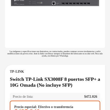
Las imágenes y especificaciones son ilustrativas, no contractuales, pueden contener errores involuntarios y sufrir
modificaciones sin previo aviso. Ante la duda corroborar siempre el datasheet del fabricante en su sitio web. Para más
ayuda, escribinos por WhatsApp.
TP-LINK
Switch TP-Link SX3008F 8 puertos SFP+ a
10G Omada (No incluye SFP)
Precio de lista:
$
472.026
Precio especial: Efectivo o transferencia