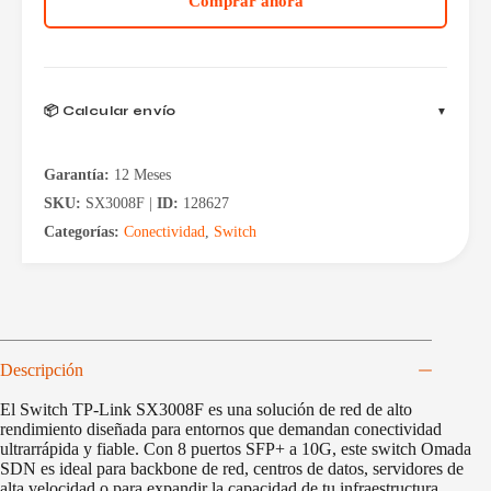
Comprar ahora
📦 Calcular envío
Garantía:
12 Meses
SKU:
SX3008F |
ID:
128627
Categorías:
Conectividad
,
Switch
Descripción
El Switch TP-Link SX3008F es una solución de red de alto
rendimiento diseñada para entornos que demandan conectividad
ultrarrápida y fiable. Con 8 puertos SFP+ a 10G, este switch Omada
SDN es ideal para backbone de red, centros de datos, servidores de
alta velocidad o para expandir la capacidad de tu infraestructura