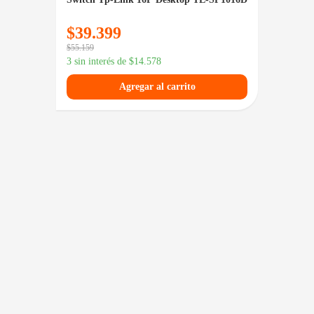
Cloud 
$
39.399
$
1.0
$
55.159
3 sin in
3 sin interés de
$
14.578
Agregar al carrito