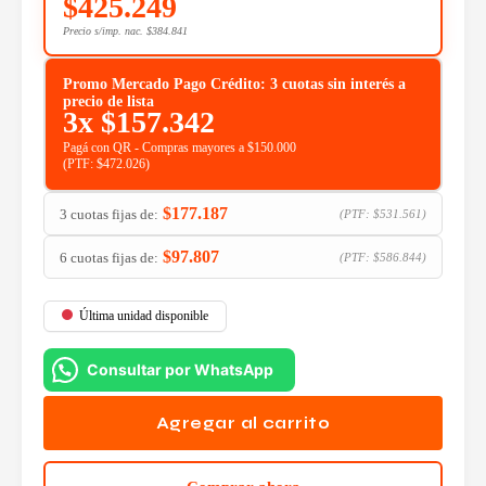
$
425.249
Precio s/imp. nac.
$
384.841
Promo Mercado Pago Crédito: 3 cuotas sin interés a
precio de lista
3x
$
157.342
Pagá con QR - Compras mayores a $150.000
(PTF:
$
472.026
)
$
177.187
3 cuotas fijas de:
(PTF:
$
531.561
)
$
97.807
6 cuotas fijas de:
(PTF:
$
586.844
)
Última unidad disponible
Consultar por WhatsApp
Agregar al carrito