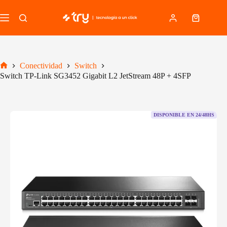
Saltar
al
Carro
contenido
de
compra
Conectividad
Switch
Inicio
Switch TP-Link SG3452 Gigabit L2 JetStream 48P + 4SFP
DISPONIBLE EN 24/48HS