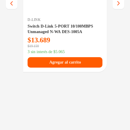
D-LINK
TP-LIN
 + 4
Switch D-Link 5-PORT 10/100MBPS
Switch
Unmanaged N-WA DES-1005A
$
13.689
$
44
$
19.159
3 sin in
3 sin interés de
$
5.065
Agregar al carrito