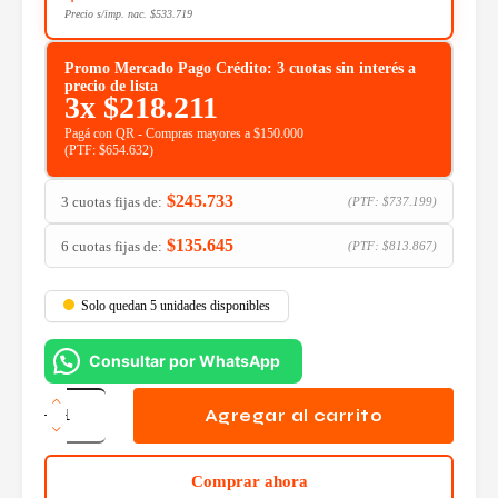
Precio s/imp. nac.
$
533.719
Promo Mercado Pago Crédito: 3 cuotas sin interés a
precio de lista
3x
$
218.211
Pagá con QR - Compras mayores a $150.000
(PTF:
$
654.632
)
$
245.733
3 cuotas fijas de:
(PTF:
$
737.199
)
$
135.645
6 cuotas fijas de:
(PTF:
$
813.867
)
Solo quedan 5 unidades disponibles
Consultar por WhatsApp
Switch
TP-
Agregar al carrito
Link
SG3452
Gigabit
Comprar ahora
L2