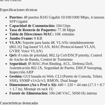
Especificaciones técnicas
Puertos:
48 puertos RJ45 Gigabit 10/100/1000 Mbps, 4 ranuras
SFP Gigabit
Capacidad de Conmutación:
104 Gbps
Tasa de Reenvío de Paquetes:
77.38 Mpps
Tabla de Direcciones MAC:
16K entradas
Jumbo Frame:
9 KB
VLAN:
Soporte para hasta 4K VLANs simultáneamente
(802.1Q Tag-based VLAN, MAC/Protocol-based VLAN,
GVRP, Voice VLAN)
QoS:
8 colas de prioridad, 802.1p CoS/DSCP priority, Control
de Ancho de Banda, Control de Tormentas
Seguridad:
IP-MAC-Port Binding, ACL, Defensa DoS,
Autenticación 802.1X, Seguridad de Puerto, DHCP Snooping,
Inspección ARP
Gestión:
GUI basada en Web, CLI (Puerto de Consola, Telnet,
SSH), SNMP v1/v2c/v3, RMON, Dual Image
Dimensiones (An x Prof x Al):
440 × 220 × 44 mm (17.3 × 8.7
× 1.7 in), Montaje en rack 1U
Fuente de Alimentación:
100-240 VAC, 50/60 Hz interna
Características destacadas