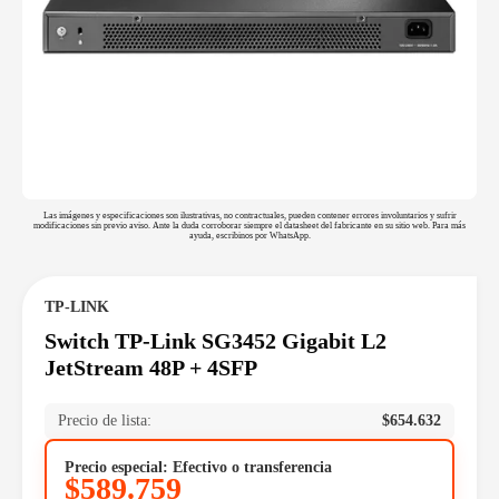
Las imágenes y especificaciones son ilustrativas, no contractuales, pueden contener errores involuntarios y sufrir
modificaciones sin previo aviso. Ante la duda corroborar siempre el datasheet del fabricante en su sitio web. Para más
ayuda, escribinos por WhatsApp.
TP-LINK
Switch TP-Link SG3452 Gigabit L2
JetStream 48P + 4SFP
Precio de lista:
$
654.632
Precio especial: Efectivo o transferencia
$
589.759