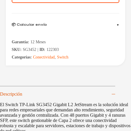
JetStream
48P
+
4SFP
cantidad
📦 Calcular envío
Garantía:
12 Meses
SKU:
SG3452 |
ID:
122303
Categorías:
Conectividad
,
Switch
Descripción
El Switch TP-Link SG3452 Gigabit L2 JetStream es la solución ideal
para redes empresariales que demandan alto rendimiento, seguridad
avanzada y gestión centralizada. Con 48 puertos Gigabit y 4 ranuras
SFP, este switch gestionable de Capa 2 ofrece una conectividad
robusta y escalable para servidores, estaciones de trabajo y dispositivos
de red críticos.