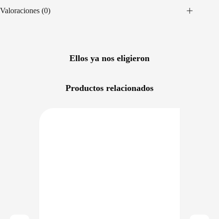
Valoraciones (0)
Ellos ya nos eligieron
Productos relacionados
RECIO BAJO CERO
DISPONIBLE EN 24/48HS
NIBLE EN 24/48HS