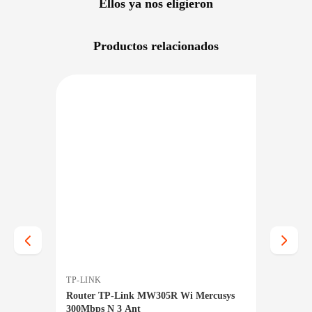
Ellos ya nos eligieron
Productos relacionados
RECIO BAJO CERO
DISPONIBLE EN 24/48HS
NIBLE EN 24/48HS
TP-LINK
TP-LIN
usys
Router TP-Link MW305R Wi Mercusys
Router
300Mbps N 3 Ant
Wifi 7