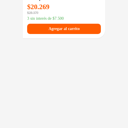
$
20.269
$
38
$
28.379
3 sin in
3 sin interés de
$
7.500
Agregar al carrito