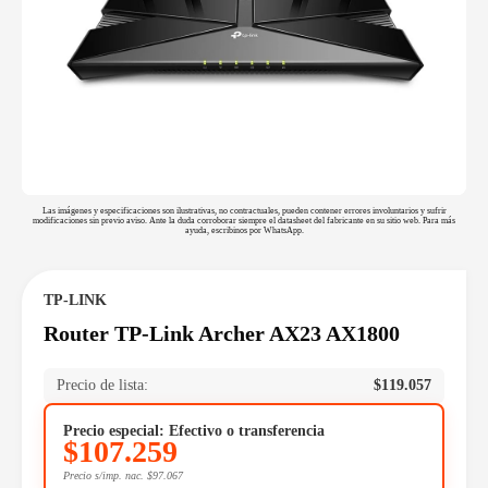
Las imágenes y especificaciones son ilustrativas, no contractuales, pueden contener errores involuntarios y sufrir
modificaciones sin previo aviso. Ante la duda corroborar siempre el datasheet del fabricante en su sitio web. Para más
ayuda, escribinos por WhatsApp.
TP-LINK
Router TP-Link Archer AX23 AX1800
Precio de lista:
$
119.057
Precio especial: Efectivo o transferencia
$
107.259
Precio s/imp. nac.
$
97.067