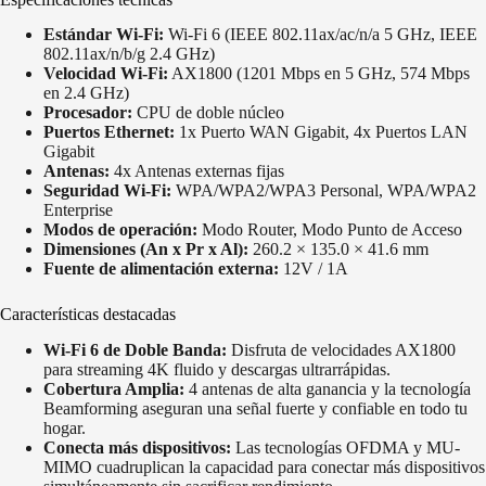
Estándar Wi-Fi:
Wi-Fi 6 (IEEE 802.11ax/ac/n/a 5 GHz, IEEE
802.11ax/n/b/g 2.4 GHz)
Velocidad Wi-Fi:
AX1800 (1201 Mbps en 5 GHz, 574 Mbps
en 2.4 GHz)
Procesador:
CPU de doble núcleo
Puertos Ethernet:
1x Puerto WAN Gigabit, 4x Puertos LAN
Gigabit
Antenas:
4x Antenas externas fijas
Seguridad Wi-Fi:
WPA/WPA2/WPA3 Personal, WPA/WPA2
Enterprise
Modos de operación:
Modo Router, Modo Punto de Acceso
Dimensiones (An x Pr x Al):
260.2 × 135.0 × 41.6 mm
Fuente de alimentación externa:
12V / 1A
Características destacadas
Wi-Fi 6 de Doble Banda:
Disfruta de velocidades AX1800
para streaming 4K fluido y descargas ultrarrápidas.
Cobertura Amplia:
4 antenas de alta ganancia y la tecnología
Beamforming aseguran una señal fuerte y confiable en todo tu
hogar.
Conecta más dispositivos:
Las tecnologías OFDMA y MU-
MIMO cuadruplican la capacidad para conectar más dispositivos