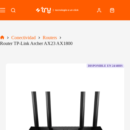
Saltar
al
Carro
contenido
de
compra
Conectividad
Routers
Inicio
Router TP-Link Archer AX23 AX1800
DISPONIBLE EN 24/48HS