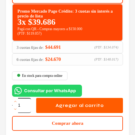
Promo Mercado Pago Crédito: 3 cuotas sin interés a
precio de lista
3x
$
39.686
Pagá con QR - Compras mayores a $150.000
(PTF:
$
119.057
)
$
44.691
3 cuotas fijas de:
(PTF:
$
134.074
)
$
24.670
6 cuotas fijas de:
(PTF:
$
148.017
)
En stock para compra online
Consultar por WhatsApp
Router
TP-
Agregar al carrito
Link
Archer
AX23
Comprar ahora
AX1800
cantidad