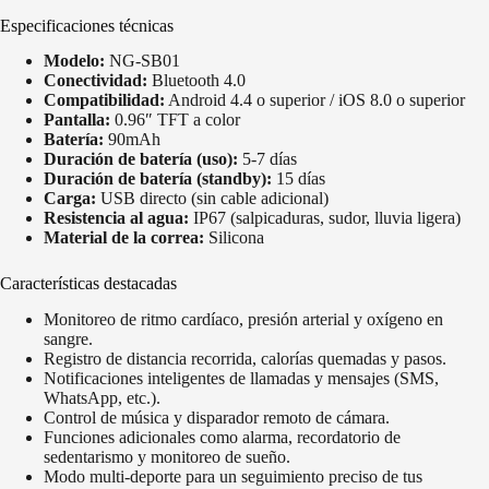
Especificaciones técnicas
Modelo:
NG-SB01
Conectividad:
Bluetooth 4.0
Compatibilidad:
Android 4.4 o superior / iOS 8.0 o superior
Pantalla:
0.96″ TFT a color
Batería:
90mAh
Duración de batería (uso):
5-7 días
Duración de batería (standby):
15 días
Carga:
USB directo (sin cable adicional)
Resistencia al agua:
IP67 (salpicaduras, sudor, lluvia ligera)
Material de la correa:
Silicona
Características destacadas
Monitoreo de ritmo cardíaco, presión arterial y oxígeno en
sangre.
Registro de distancia recorrida, calorías quemadas y pasos.
Notificaciones inteligentes de llamadas y mensajes (SMS,
WhatsApp, etc.).
Control de música y disparador remoto de cámara.
Funciones adicionales como alarma, recordatorio de
sedentarismo y monitoreo de sueño.
Modo multi-deporte para un seguimiento preciso de tus