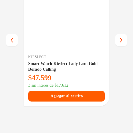
KIESLECT
SAMS
 Roja
Smart Watch Kieslect Lady Lora Gold
Smart 
Dorado Calling
Dark G
$
47.599
$
15
3 sin interés de
$
17.612
3 sin in
Agregar al carrito