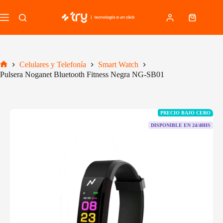
Saltar
al
Carro
contenido
de
compra
Celulares y Telefonía
Smart Watch
Inicio
Pulsera Noganet Bluetooth Fitness Negra NG-SB01
PRECIO BAJO CERO
DISPONIBLE EN 24/48HS