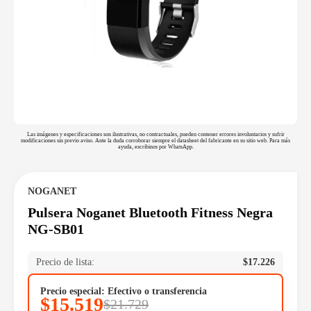
Las imágenes y especificaciones son ilustrativas, no contractuales, pueden contener errores involuntarios y sufrir
modificaciones sin previo aviso. Ante la duda corroborar siempre el datasheet del fabricante en su sitio web. Para más
ayuda, escribinos por WhatsApp.
NOGANET
Pulsera Noganet Bluetooth Fitness Negra
NG-SB01
Precio de lista:
$
17.226
Precio especial: Efectivo o transferencia
$
15.519
$
21.729