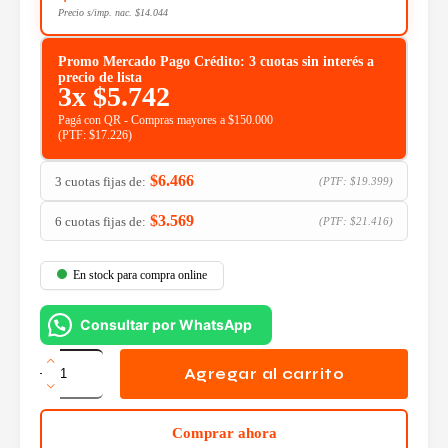
Precio s/imp. nac.
$
14.044
Promo Mercado Pago Crédito: 3 cuotas sin interés a
precio de lista
3x
$
5.742
Pagá con QR - Compras mayores a $150.000
(PTF:
$
17.226
)
$
6.466
3 cuotas fijas de:
(PTF:
$
19.399
)
$
3.569
6 cuotas fijas de:
(PTF:
$
21.416
)
En stock para compra online
Consultar por WhatsApp
Pulsera
Noganet
Agregar al carrito
Bluetooth
Fitness
Negra
Comprar ahora
NG-