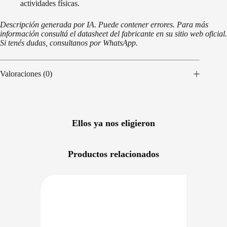
actividades físicas.
Descripción generada por IA. Puede contener errores. Para más
información consultá el datasheet del fabricante en su sitio web oficial.
Si tenés dudas, consultanos por WhatsApp.
Valoraciones (0)
Ellos ya nos eligieron
Productos relacionados
NIBLE EN 24/48HS
DISPONIBLE EN 24/48HS