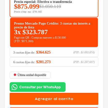
Precio especial: Efectivo o transferencia
$
875.099
$
1.050.119
Precio s/imp. nac.
$
791.945
Promo Mercado Pago Crédito: 3 cuotas sin interés a
precio de lista
3x
$
323.787
Pagá con QR - Compras mayores a $150.000
(PTF:
$
971.360
)
$
364.625
3 cuotas fijas de:
(PTF:
$
1.093.874
)
$
201.273
6 cuotas fijas de:
(PTF:
$
1.207.637
)
Última unidad disponible
Consultar por WhatsApp
Agregar al carrito