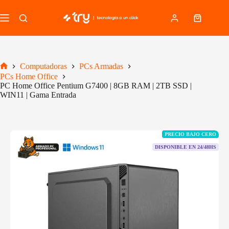
Saltar
al
Carro
contenido
de
compra
Computadoras
PCs Armadas
Inicio
PCs Home Office
PC Home Office Pentium G7400 | 8GB RAM | 2TB SSD |
WIN11 | Gama Entrada
PRECIO BAJO CERO
DISPONIBLE EN 24/48HS