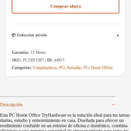
Comprar ahora
📦 Calcular envío
Garantía:
12 Meses
SKU:
PCTRY1387 |
ID:
44857
Categorías:
Computadoras
,
PCs Armadas
,
PCs Home Office
Descripción
Esta PC Home Office TryHardware es la solución ideal para tus tareas
diarias, estudio y entretenimiento en casa. Diseñada para ofrecer un
rendimiento confiable en un entorno de oficina o doméstico, combina
eficiencia y una generosa capacidad de almacenamiento para todas tus