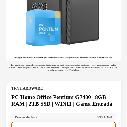
Las imágenes y especificaciones son ilustrativas, no contractuales, pueden contener errores involuntarios y sufrir
modificaciones sin previo aviso. Ante la duda corroborar siempre el datasheet del fabricante en su sitio web. Para más
ayuda, escribinos por WhatsApp.
TRYHARDWARE
PC Home Office Pentium G7400 | 8GB
RAM | 2TB SSD | WIN11 | Gama Entrada
Precio de lista:
$
971.360