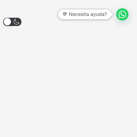
💬 Necesita ayuda?
Larroque 1904, Banfield
Lunes a Viernes - 12:00hs a 18:00hs
Sábados - Consultar
Domingos y Feriados - Cerrado
COMPONENTES
Almacenamiento
Combos de Actualización