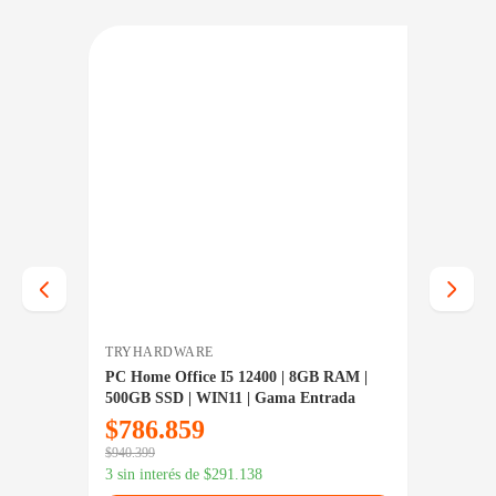
RECIO BAJO CERO
PRECIO BAJO CERO
NIBLE EN 24/48HS
DISPONIBLE EN 24/48HS
TRYHARDWARE
TRYHA
|
PC Home Office I5 12400 | 8GB RAM |
PC RYZ
da
500GB SSD | WIN11 | Gama Entrada
SSD | 
$
786.859
$
1.1
$
940.399
$
1.239.9
3 sin interés de
$
291.138
3 sin in