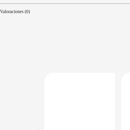
Valoraciones (0)
PRECIO BAJO CERO
PRECIO BAJO CERO
DISPONIBLE EN 24/48HS
DISPONIBLE EN 24/48HS