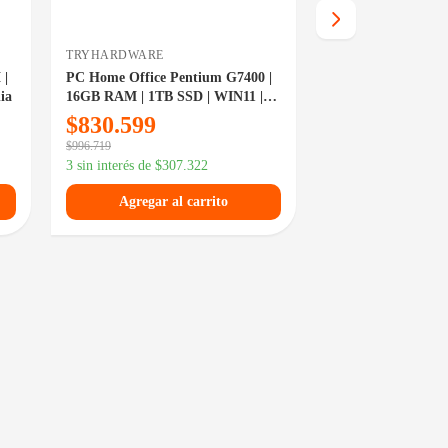
TRYHARDWARE
TRYHARDWARE
 |
PC Home Office Pentium G7400 |
PC RYZEN 7 5700
ia
16GB RAM | 1TB SSD | WIN11 |
500GB SSD | WIN1
Gama Entrada
Entrada
$
830.599
$
740.679
$
996.719
$
885.079
3 sin interés de
$
307.322
3 sin interés de
$
274
Agregar al carrito
Agregar al