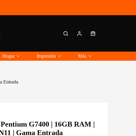
g
Carro
de
compra
Hogar
Impresión
Más
a Entrada
 Pentium G7400 | 16GB RAM |
N11 | Gama Entrada