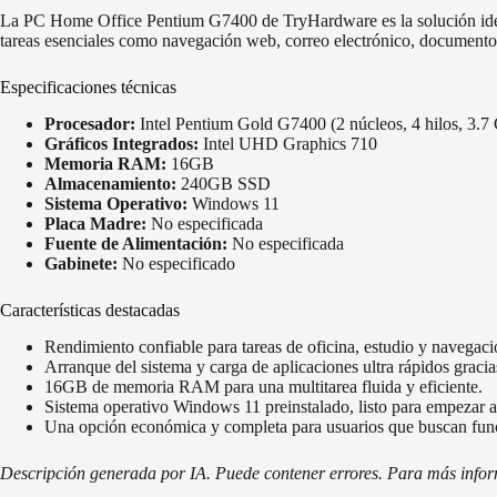
La PC Home Office Pentium G7400 de TryHardware es la solución ideal p
tareas esenciales como navegación web, correo electrónico, documento
Especificaciones técnicas
Procesador:
Intel Pentium Gold G7400 (2 núcleos, 4 hilos, 3.7
Gráficos Integrados:
Intel UHD Graphics 710
Memoria RAM:
16GB
Almacenamiento:
240GB SSD
Sistema Operativo:
Windows 11
Placa Madre:
No especificada
Fuente de Alimentación:
No especificada
Gabinete:
No especificado
Características destacadas
Rendimiento confiable para tareas de oficina, estudio y navegac
Arranque del sistema y carga de aplicaciones ultra rápidos grac
16GB de memoria RAM para una multitarea fluida y eficiente.
Sistema operativo Windows 11 preinstalado, listo para empezar a t
Una opción económica y completa para usuarios que buscan funci
Descripción generada por IA. Puede contener errores. Para más informa