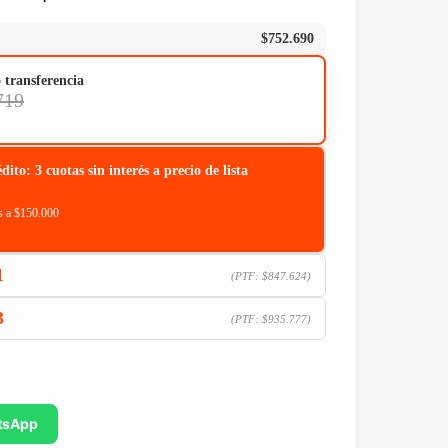
$
752.690
o transferencia
719
o: 3 cuotas sin interés a precio de lista
 a $150.000
1
(PTF:
$
847.624
)
3
(PTF:
$
935.777
)
tsApp