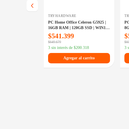
TRYHARDWARE
T
00G | 16GB RAM |
PC Home Office Celeron G5925 |
PC
IN11 | Gama
16GB RAM | 120GB SSD | WIN11 |
8G
Gama Entrada
Ga
$
541.399
$
$
649.679
$
6
200.236
3 sin interés de
$
200.318
3 
 al carrito
Agregar al carrito