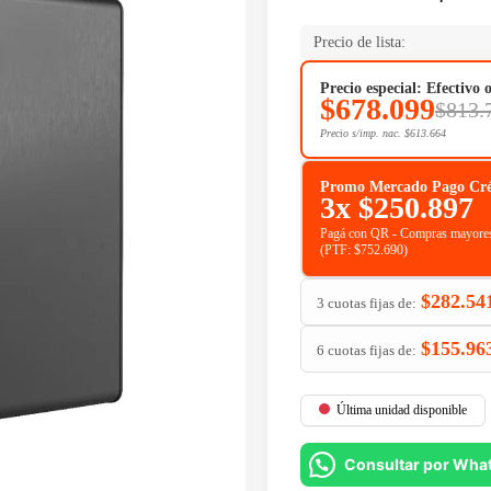
Precio de lista:
Precio especial: Efectivo 
$
678.099
$
813.
Precio s/imp. nac.
$
613.664
Promo Mercado Pago Crédit
3x
$
250.897
Pagá con QR - Compras mayores
(PTF:
$
752.690
)
$
282.54
3 cuotas fijas de:
$
155.96
6 cuotas fijas de:
Última unidad disponible
Consultar por Wha