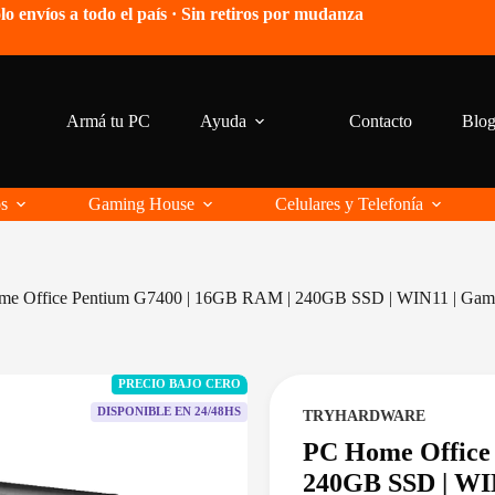
lo envíos a todo el país · Sin retiros por mudanza
Armá tu PC
Ayuda
Contacto
Blo
os
Gaming House
Celulares y Telefonía
e Office Pentium G7400 | 16GB RAM | 240GB SSD | WIN11 | Gam
PRECIO BAJO CERO
DISPONIBLE EN 24/48HS
TRYHARDWARE
PC Home Office
240GB SSD | WI