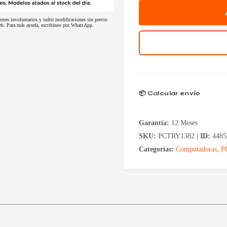
rores involuntarios y sufrir modificaciones sin previo
 web. Para más ayuda, escribinos por WhatsApp.
📦 Calcular envío
Garantía:
12 Meses
SKU:
PCTRY1382 |
ID:
4485
Categorías:
Computadoras
,
P