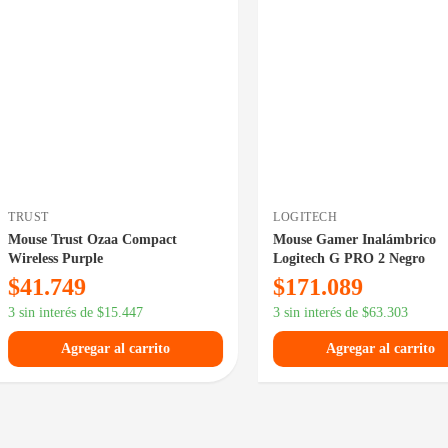
DISPONIBLE EN 24/48HS
GITECH
TRUST
use Gamer Inalámbrico
Mouse Trust Yvi Multi Device
gitech G PRO 2 Negro
Wireless White
171.089
$
15.129
$
21.179
sin interés de
$
63.303
3 sin interés de
$
5.598
Agregar al carrito
Agregar al carrito