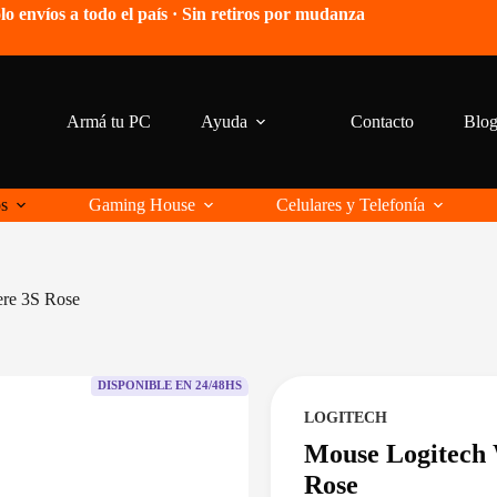
lo envíos a todo el país · Sin retiros por mudanza
Armá tu PC
Ayuda
Contacto
Blo
os
Gaming House
Celulares y Telefonía
re 3S Rose
DISPONIBLE EN 24/48HS
LOGITECH
Mouse Logitech
Rose