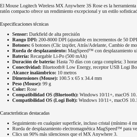
El Mouse Logitech Wireless MX Anywhere 3S Rose es la herramienta perf
ratón compacto ofrece un rendimiento excepcional y un estilo sofisticad
Especificaciones técnicas
Sensor:
Darkfield de alta precisión
Rango DPI:
200-8000 DPI (ajustable en incrementos de 50 DPI
Botones:
6 botones (Clic izq/der, Atrás/Adelante, Cambio de mod
Rueda de desplazamiento:
MagSpeed™ con desplazamiento ult
Batería:
Recargable Li-Po (500 mAh)
Duración de batería:
Hasta 70 días con carga completa; 3 hora
Conectividad:
Bluetooth® Low Energy, receptor USB Logi Bolt
Alcance inalámbrico:
10 metros
Dimensiones (Mouse):
100.5 x 65 x 34.4 mm
Peso (Mouse):
99 g
Color:
Rose
Compatibilidad OS (Bluetooth):
Windows 10/11+, macOS 10.1
Compatibilidad OS (Logi Bolt):
Windows 10/11+, macOS 10.
Características destacadas
Seguimiento en cualquier superficie, incluso cristal (mínimo 4 m
Rueda de desplazamiento electromagnética MagSpeed™ para velo
Clics un 90% más silenciosos que el MX Anywhere 3.