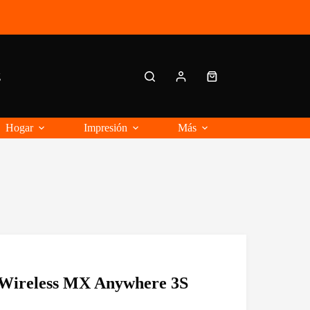
g
Carro
de
compra
Hogar
Impresión
Más
 Wireless MX Anywhere 3S