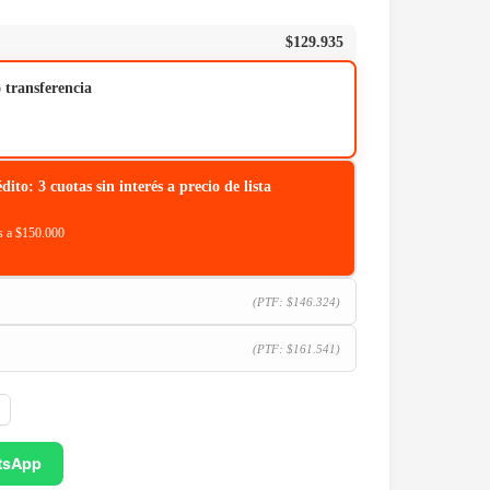
$
129.935
o transferencia
o: 3 cuotas sin interés a precio de lista
 a $150.000
(PTF:
$
146.324
)
(PTF:
$
161.541
)
tsApp