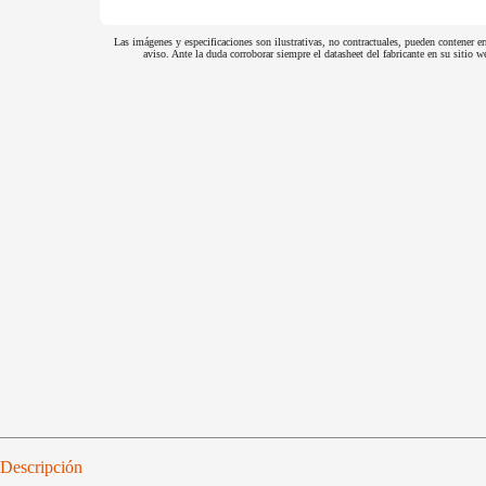
Las imágenes y especificaciones son ilustrativas, no contractuales, pueden contener er
aviso. Ante la duda corroborar siempre el datasheet del fabricante en su sitio
Descripción