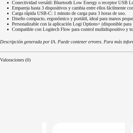
Conectividad versátil: Bluetooth Low Energy o receptor USB Lo
Empareja hasta 3 dispositivos y cambia entre ellos fácilmente co
Carga rápida USB-C: 1 minuto de carga para 3 horas de uso.
Diseño compacto, ergonómico y portátil, ideal para manos pequ
Personalizable con la aplicación Logi Options+ (disponible pa
Compatible con Logitech Flow para control multidispositivo y tr
Descripción generada por IA. Puede contener errores. Para más informa
Valoraciones (0)
DISPONIBLE EN 24/48HS
DISPONIBLE EN 24/48HS