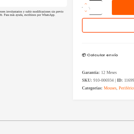
Mouse
Logitech
rores involuntarios y sufrir modificaciones sin previo
Wireless
 web. Para más ayuda, escribinos por WhatsApp.
MX
Anywhere
3S
Rose
cantidad
📦 Calcular envío
Garantía:
12 Meses
SKU:
910-006934 |
ID:
1169
Categorías:
Mouses
,
Periféric