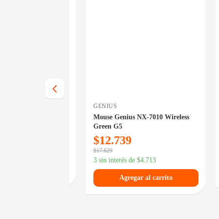
TRUST
LO
X-7010 Wireless
Mouse Trust Ozaa Compact
Mo
Wireless Purple
Lo
$
41.749
$
3 sin interés de
$
15.447
3 
4.713
Agregar al carrito
 al carrito