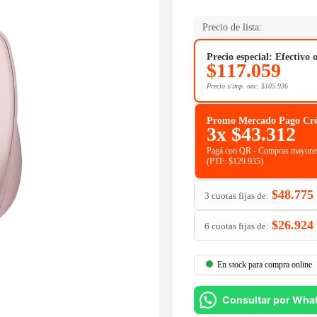
Precio de lista:
Precio especial: Efectivo 
$
117.059
Precio s/imp. nac.
$
105.936
Promo Mercado Pago Crédit
3x
$
43.312
Pagá con QR - Compras mayores
(PTF:
$
129.935
)
$
48.775
3 cuotas fijas de:
$
26.924
6 cuotas fijas de:
En stock para compra online
Consultar por Wha