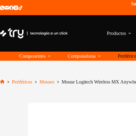
Saltar
So
al
contenido
Productos
Componentes
Computadoras
Periféric
Periféricos
Mouses
Mouse Logitech Wireless MX Anywhe
Inicio