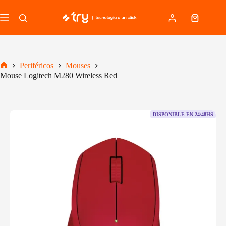
Saltar
al
Carro
contenido
de
compra
Periféricos
Mouses
Inicio
Mouse Logitech M280 Wireless Red
DISPONIBLE EN 24/48HS