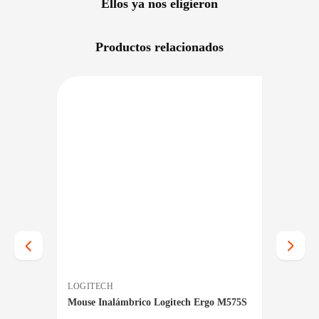
Ellos ya nos eligieron
Productos relacionados
NIBLE EN 24/48HS
DISPONIBLE EN 24/48HS
LOGITECH
MSI
e
Mouse Inalámbrico Logitech Ergo M575S
Mouse 
Weight