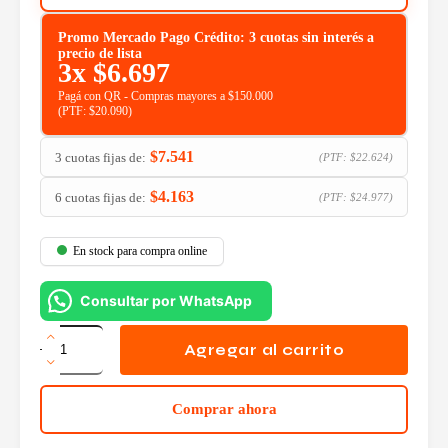
Promo Mercado Pago Crédito: 3 cuotas sin interés a
precio de lista
3x
$
6.697
Pagá con QR - Compras mayores a $150.000
(PTF:
$
20.090
)
$
7.541
3 cuotas fijas de:
(PTF:
$
22.624
)
$
4.163
6 cuotas fijas de:
(PTF:
$
24.977
)
En stock para compra online
Consultar por WhatsApp
Mouse
Logitech
Agregar al carrito
M280
Wireless
Red
Comprar ahora
cantidad