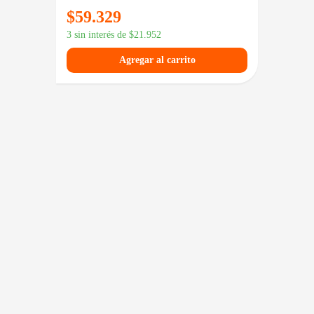
$
59.329
$
65.
3 sin interés de
$
21.952
3 sin in
Agregar al carrito