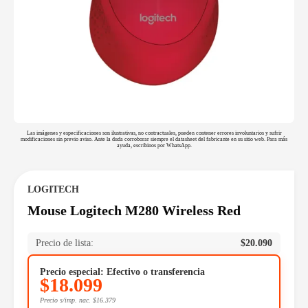
Las imágenes y especificaciones son ilustrativas, no contractuales, pueden contener errores involuntarios y sufrir
modificaciones sin previo aviso. Ante la duda corroborar siempre el datasheet del fabricante en su sitio web. Para más
ayuda, escribinos por WhatsApp.
LOGITECH
Mouse Logitech M280 Wireless Red
Precio de lista:
$
20.090
Precio especial: Efectivo o transferencia
$
18.099
Precio s/imp. nac.
$
16.379