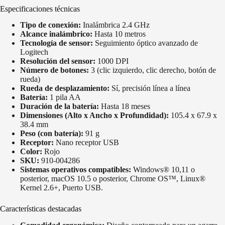
Especificaciones técnicas
Tipo de conexión:
Inalámbrica 2.4 GHz
Alcance inalámbrico:
Hasta 10 metros
Tecnología de sensor:
Seguimiento óptico avanzado de
Logitech
Resolución del sensor:
1000 DPI
Número de botones:
3 (clic izquierdo, clic derecho, botón de
rueda)
Rueda de desplazamiento:
Sí, precisión línea a línea
Batería:
1 pila AA
Duración de la batería:
Hasta 18 meses
Dimensiones (Alto x Ancho x Profundidad):
105.4 x 67.9 x
38.4 mm
Peso (con batería):
91 g
Receptor:
Nano receptor USB
Color:
Rojo
SKU:
910-004286
Sistemas operativos compatibles:
Windows® 10,11 o
posterior, macOS 10.5 o posterior, Chrome OS™, Linux®
Kernel 2.6+, Puerto USB.
Características destacadas