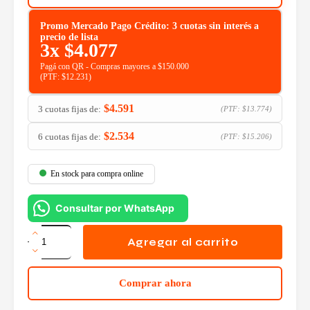
Promo Mercado Pago Crédito: 3 cuotas sin interés a
precio de lista
3x
$
4.077
Pagá con QR - Compras mayores a $150.000
(PTF:
$
12.231
)
$
4.591
3 cuotas fijas de:
(PTF:
$
13.774
)
$
2.534
6 cuotas fijas de:
(PTF:
$
15.206
)
En stock para compra online
Consultar por WhatsApp
Mouse
Genius
Agregar al carrito
NX-
8000S
Red
Comprar ahora
cantidad