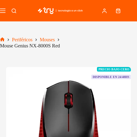
Saltar
al
Carro
contenido
de
compra
Periféricos
Mouses
Inicio
Mouse Genius NX-8000S Red
PRECIO BAJO CERO
DISPONIBLE EN 24/48HS