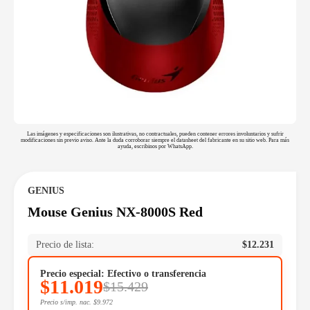
Las imágenes y especificaciones son ilustrativas, no contractuales, pueden contener errores involuntarios y sufrir
modificaciones sin previo aviso. Ante la duda corroborar siempre el datasheet del fabricante en su sitio web. Para más
ayuda, escribinos por WhatsApp.
GENIUS
Mouse Genius NX-8000S Red
Precio de lista:
$
12.231
Precio especial: Efectivo o transferencia
$
11.019
$
15.429
Precio s/imp. nac.
$
9.972