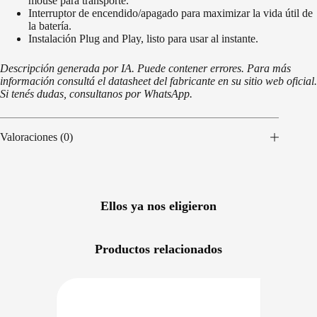
mouse para transporte.
Interruptor de encendido/apagado para maximizar la vida útil de
la batería.
Instalación Plug and Play, listo para usar al instante.
Descripción generada por IA. Puede contener errores. Para más
información consultá el datasheet del fabricante en su sitio web oficial.
Si tenés dudas, consultanos por WhatsApp.
Valoraciones (0)
Ellos ya nos eligieron
Productos relacionados
NIBLE EN 24/48HS
DISPONIBLE EN 24/48HS