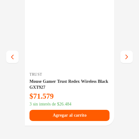
TRUST
ZOWIE
Mouse Gamer Trust Redex Wireless Black
Mouse 
GXT927
$
71.579
$
48.
3 sin interés de
$
26.484
3 sin in
Agregar al carrito