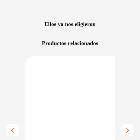
Ellos ya nos eligieron
Productos relacionados
RECIO BAJO CERO
DISPONIBLE EN 24/48HS
NIBLE EN 24/48HS