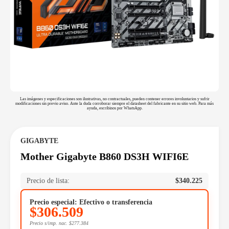
Las imágenes y especificaciones son ilustrativas, no contractuales, pueden contener errores involuntarios y sufrir
modificaciones sin previo aviso. Ante la duda corroborar siempre el datasheet del fabricante en su sitio web. Para más
ayuda, escribinos por WhatsApp.
GIGABYTE
Mother Gigabyte B860 DS3H WIFI6E
Precio de lista:
$
340.225
Precio especial: Efectivo o transferencia
$
306.509
Precio s/imp. nac.
$
277.384