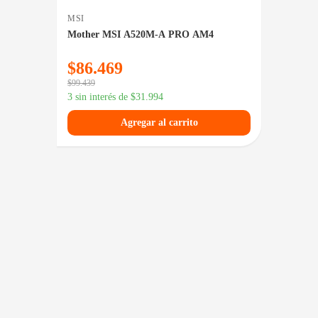
MSI
ASUS
 PLUS
Mother MSI A520M-A PRO AM4
Mother
$
86.469
$
45
$
99.439
3 sin in
3 sin interés de
$
31.994
Agregar al carrito