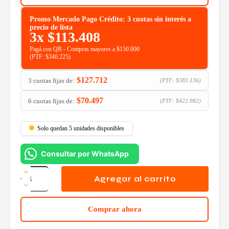
Promo Mercado Pago Crédito: 3 cuotas sin interés a
precio de lista
3x
$
113.408
Pagá con QR - Compras mayores a $150.000
(PTF:
$
340.225
)
$
127.712
3 cuotas fijas de:
(PTF:
$
383.136
)
$
70.497
6 cuotas fijas de:
(PTF:
$
422.982
)
Solo quedan 5 unidades disponibles
Consultar por WhatsApp
Mother
Gigabyte
Agregar al carrito
B860
DS3H
WIFI6E
Comprar ahora
cantidad