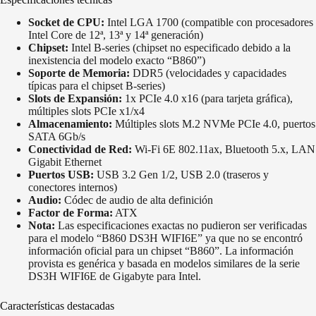
Socket de CPU:
Intel LGA 1700 (compatible con procesadores
Intel Core de 12ª, 13ª y 14ª generación)
Chipset:
Intel B-series (chipset no especificado debido a la
inexistencia del modelo exacto “B860”)
Soporte de Memoria:
DDR5 (velocidades y capacidades
típicas para el chipset B-series)
Slots de Expansión:
1x PCIe 4.0 x16 (para tarjeta gráfica),
múltiples slots PCIe x1/x4
Almacenamiento:
Múltiples slots M.2 NVMe PCIe 4.0, puertos
SATA 6Gb/s
Conectividad de Red:
Wi-Fi 6E 802.11ax, Bluetooth 5.x, LAN
Gigabit Ethernet
Puertos USB:
USB 3.2 Gen 1/2, USB 2.0 (traseros y
conectores internos)
Audio:
Códec de audio de alta definición
Factor de Forma:
ATX
Nota:
Las especificaciones exactas no pudieron ser verificadas
para el modelo “B860 DS3H WIFI6E” ya que no se encontró
información oficial para un chipset “B860”. La información
provista es genérica y basada en modelos similares de la serie
DS3H WIFI6E de Gigabyte para Intel.
Características destacadas