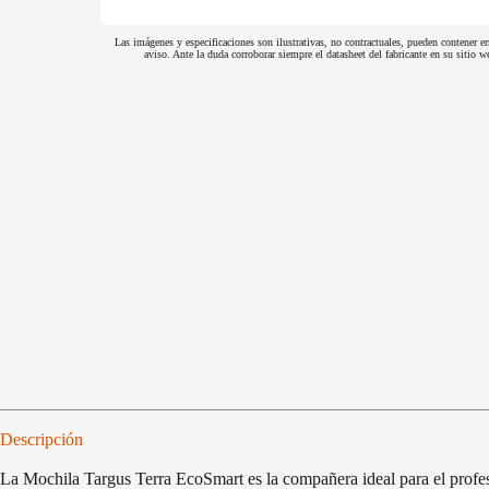
Las imágenes y especificaciones son ilustrativas, no contractuales, pueden contener er
aviso. Ante la duda corroborar siempre el datasheet del fabricante en su sitio
Descripción
La Mochila Targus Terra EcoSmart es la compañera ideal para el profes