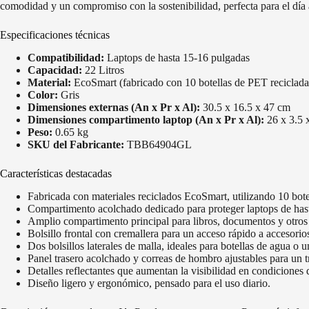
comodidad y un compromiso con la sostenibilidad, perfecta para el día a
Especificaciones técnicas
Compatibilidad:
Laptops de hasta 15-16 pulgadas
Capacidad:
22 Litros
Material:
EcoSmart (fabricado con 10 botellas de PET reciclada
Color:
Gris
Dimensiones externas (An x Pr x Al):
30.5 x 16.5 x 47 cm
Dimensiones compartimento laptop (An x Pr x Al):
26 x 3.5 
Peso:
0.65 kg
SKU del Fabricante:
TBB64904GL
Características destacadas
Fabricada con materiales reciclados EcoSmart, utilizando 10 bote
Compartimento acolchado dedicado para proteger laptops de has
Amplio compartimento principal para libros, documentos y otros 
Bolsillo frontal con cremallera para un acceso rápido a accesori
Dos bolsillos laterales de malla, ideales para botellas de agua o 
Panel trasero acolchado y correas de hombro ajustables para un 
Detalles reflectantes que aumentan la visibilidad en condiciones 
Diseño ligero y ergonómico, pensado para el uso diario.