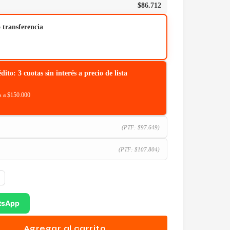
$
86.712
o transferencia
o: 3 cuotas sin interés a precio de lista
 a $150.000
(PTF:
$
97.649
)
(PTF:
$
107.804
)
tsApp
Agregar al carrito