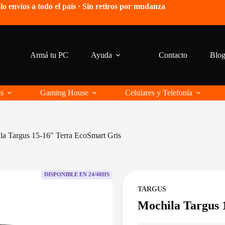
lo envíos a todo el país · Sin retiros por mudanza
Armá tu PC
Ayuda
Contacto
Blo
os
Gaming House
Celulares y Telefonía
la Targus 15-16″ Terra EcoSmart Gris
DISPONIBLE EN 24/48HS
TARGUS
Mochila Targus 