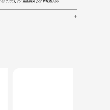
tenés dudas, consultanos por WhatsApp.
EN 24/48HS
DISPONIBLE EN 24/48HS