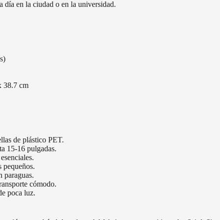
 día en la ciudad o en la universidad.
s)
x 38.7 cm
llas de plástico PET.
ta 15-16 pulgadas.
esenciales.
os pequeños.
un paraguas.
transporte cómodo.
de poca luz.