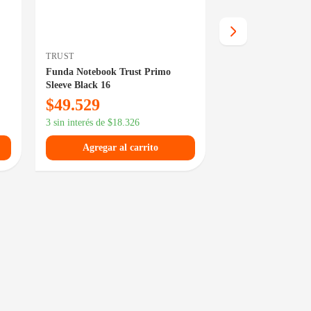
TRUST
TRUST
Funda Notebook Trust Primo
Maletin Notebook T
Sleeve Black 16
$
49.529
$
45.499
3 sin interés de
$
18.326
3 sin interés de
$
16.
Agregar al carrito
Agregar al