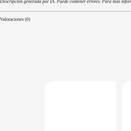
Descripción generada por IA. Puede contener errores. Para más informa
Valoraciones (0)
DISPONIBLE EN 24/48HS
PRECIO BAJO CERO
DISPONIBLE EN 24/48HS