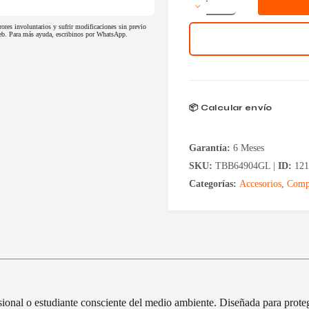
15-
16"
rores involuntarios y sufrir modificaciones sin previo
Terra
 web. Para más ayuda, escribinos por WhatsApp.
EcoSmart
Gris
cantidad
📦 Calcular envío
Garantía:
6 Meses
SKU:
TBB64904GL |
ID:
121
Categorías:
Accesorios
,
Comp
ional o estudiante consciente del medio ambiente. Diseñada para prote