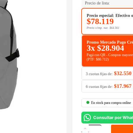
Precio de lista:
Precio especial: Efectivo 
$
78.119
Precio s/imp. nac.
$
64.561
Promo Mercado Pago Crédit
3x
$
28.904
Pagá con QR - Compras mayores
(PTF:
$
86.712
)
$
32.550
3 cuotas fijas de:
$
17.967
6 cuotas fijas de:
En stock para compra online
Consultar por Wha
Mochila
Targus