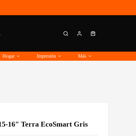
g
Carro
de
compra
Hogar
Impresión
Más
15-16″ Terra EcoSmart Gris