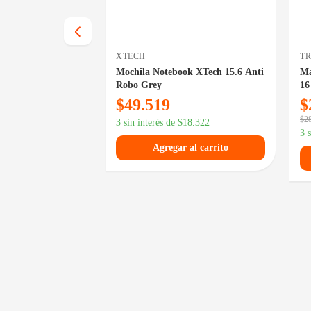
XTECH
T
ok XTech 15.6
Mochila Notebook XTech 15.6 Anti
Ma
Robo Grey
16
$
49.519
$
$
2
13.516
3 sin interés de
$
18.322
3 
 al carrito
Agregar al carrito