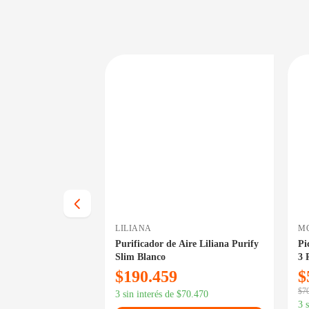
DISPONIBLE EN 24/48HS
PRECIO BAJO CERO
DISPONIBLE EN 24/48HS
LILIANA
M
 SL-HM5035
Purificador de Aire Liliana Purify
Pi
Slim Blanco
3 
$
190.459
$
$
7
3 sin interés de
$
70.470
29.744
3 