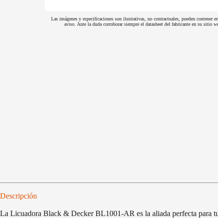
Las imágenes y especificaciones son ilustrativas, no contractuales, pueden contener er
aviso. Ante la duda corroborar siempre el datasheet del fabricante en su sitio
Descripción
La Licuadora Black & Decker BL1001-AR es la aliada perfecta para tu co