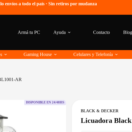
lo envíos a todo el país · Sin retiros por mudanza
Armá tu PC
Ayuda
Contacto
Blo
os
Gaming House
Celulares y Telefonía
 BL1001-AR
DISPONIBLE EN 24/48HS
BLACK & DECKER
Licuadora Blac