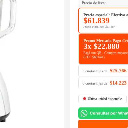
Precio de lista:
Precio especial: Efectivo 
$
61.839
Precio s/imp. nac.
$
51.107
Promo Mercado Pago Crédit
3x
$
22.880
Pagá con QR - Compras mayores
(PTF:
$
68.641
)
$
25.766
3 cuotas fijas de:
$
14.223
6 cuotas fijas de:
Última unidad disponible
Consultar por Wha