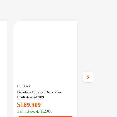
EN 24/48HS
PRECIO BAJO CERO
DISPONIBLE EN 24/48HS
LILIANA
LILIANA
Batidora Liliana Planetaria
Exprimidor de Cíti
Prettybat AB909
AAE921
$
169.909
$
47.319
$
56.789
3 sin interés de
$
62.866
3 sin interés de
$
17.