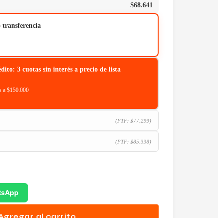
$
68.641
o transferencia
o: 3 cuotas sin interés a precio de lista
 a $150.000
(PTF:
$
77.299
)
(PTF:
$
85.338
)
tsApp
Agregar al carrito