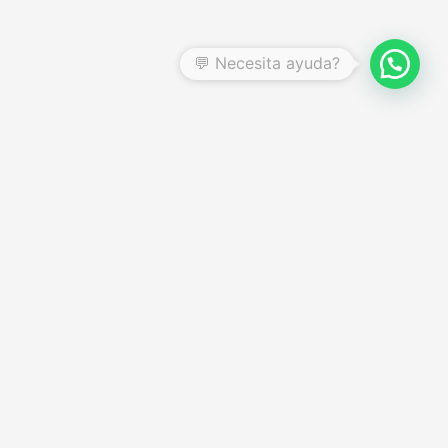
CENTRO DE AYUDA
Preguntas frecuentes
Garantías y devoluciones
Quienes somos
Términos y condiciones
Política de privacidad
Botón de arrepentimiento
Try protege toda tu información con
Secure
Sockets Layer (SSL)
r fuera de la página web y/o transferencias
sean las autorizadas por nosotros
VAN LUCAS
CUIT:
20423594889