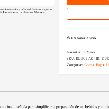
rores involuntarios y sufrir modificaciones sin previo
 web. Para más ayuda, escribinos por WhatsApp.
📦 Calcular envío
Garantía:
12 Meses
SKU:
BL1001-AR |
ID:
1138
Categorías:
Cocina
,
Hogar
,
L
cina, diseñada para simplificar la preparación de tus bebidas y comidas