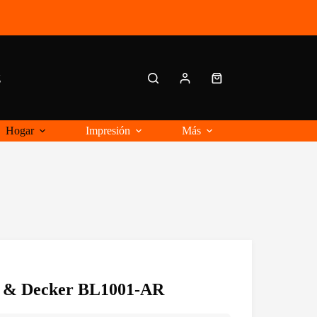
g
Carro
de
compra
Hogar
Impresión
Más
k & Decker BL1001-AR