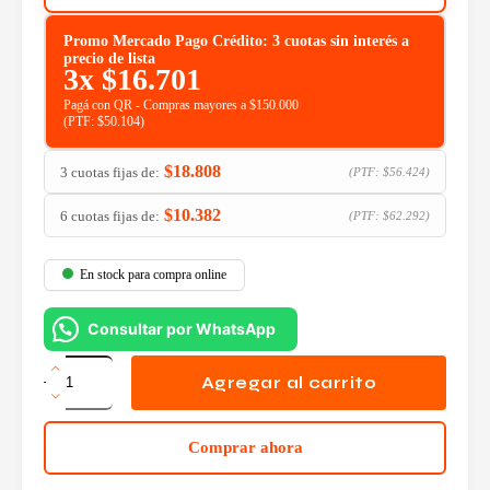
Promo Mercado Pago Crédito: 3 cuotas sin interés a
precio de lista
3x
$
16.701
Pagá con QR - Compras mayores a $150.000
(PTF:
$
50.104
)
$
18.808
3 cuotas fijas de:
(PTF:
$
56.424
)
$
10.382
6 cuotas fijas de:
(PTF:
$
62.292
)
En stock para compra online
Consultar por WhatsApp
Joystick
Trust
Agregar al carrito
Muta
GXT
541
Comprar ahora
cantidad