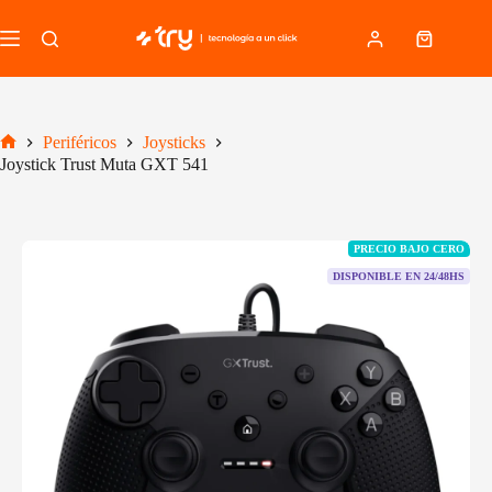
Saltar
al
Carro
contenido
de
compra
Periféricos
Joysticks
Inicio
Joystick Trust Muta GXT 541
PRECIO BAJO CERO
DISPONIBLE EN 24/48HS