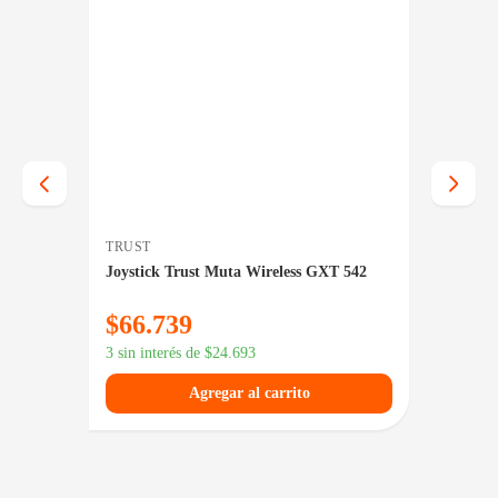
TRUST
MSI
ack
Joystick Trust Muta Wireless GXT 542
Joysti
Wirele
$
66.739
$
60.
3 sin interés de
$
24.693
3 sin in
Agregar al carrito