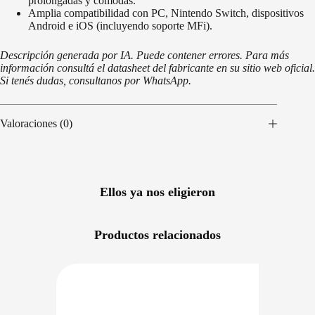
prolongadas y cómodas.
Amplia compatibilidad con PC, Nintendo Switch, dispositivos
Android e iOS (incluyendo soporte MFi).
Descripción generada por IA. Puede contener errores. Para más
información consultá el datasheet del fabricante en su sitio web oficial.
Si tenés dudas, consultanos por WhatsApp.
Valoraciones (0)
Ellos ya nos eligieron
Productos relacionados
NIBLE EN 24/48HS
DISPONIBLE EN 24/48HS