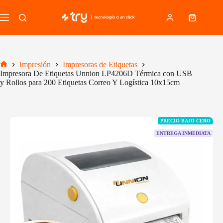
Saltar
al
Carro
contenido
de
compra
Impresión
Impresoras de Etiquetas
Inicio
Impresora De Etiquetas Unnion LP4206D Térmica con USB
y Rollos para 200 Etiquetas Correo Y Logística 10x15cm
PRECIO BAJO CERO
ENTREGA INMEDIATA