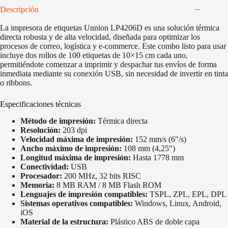
Descripción
La impresora de etiquetas Unnion LP4206D es una solución térmica
directa robusta y de alta velocidad, diseñada para optimizar los
procesos de correo, logística y e-commerce. Este combo listo para usar
incluye dos rollos de 100 etiquetas de 10×15 cm cada uno,
permitiéndote comenzar a imprimir y despachar tus envíos de forma
inmediata mediante su conexión USB, sin necesidad de invertir en tinta
o ribbons.
Especificaciones técnicas
Método de impresión:
Térmica directa
Resolución:
203 dpi
Velocidad máxima de impresión:
152 mm/s (6″/s)
Ancho máximo de impresión:
108 mm (4,25″)
Longitud máxima de impresión:
Hasta 1778 mm
Conectividad:
USB
Procesador:
200 MHz, 32 bits RISC
Memoria:
8 MB RAM / 8 MB Flash ROM
Lenguajes de impresión compatibles:
TSPL, ZPL, EPL, DPL
Sistemas operativos compatibles:
Windows, Linux, Android,
iOS
Material de la estructura:
Plástico ABS de doble capa