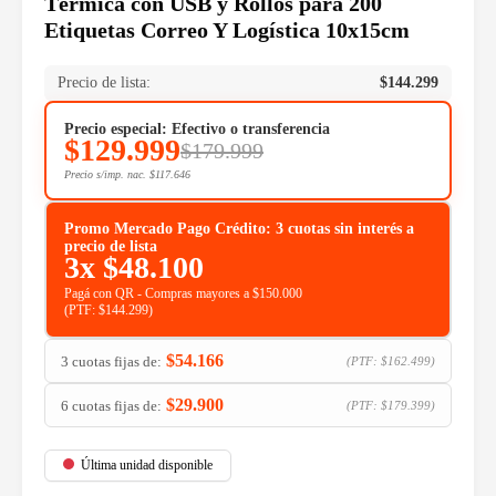
Térmica con USB y Rollos para 200
Etiquetas Correo Y Logística 10x15cm
Precio de lista:
$
144.299
Precio especial: Efectivo o transferencia
$
129.999
$
179.999
Precio s/imp. nac.
$
117.646
Promo Mercado Pago Crédito: 3 cuotas sin interés a
precio de lista
3x
$
48.100
Pagá con QR - Compras mayores a $150.000
(PTF:
$
144.299
)
$
54.166
3 cuotas fijas de:
(PTF:
$
162.499
)
$
29.900
6 cuotas fijas de:
(PTF:
$
179.399
)
Última unidad disponible