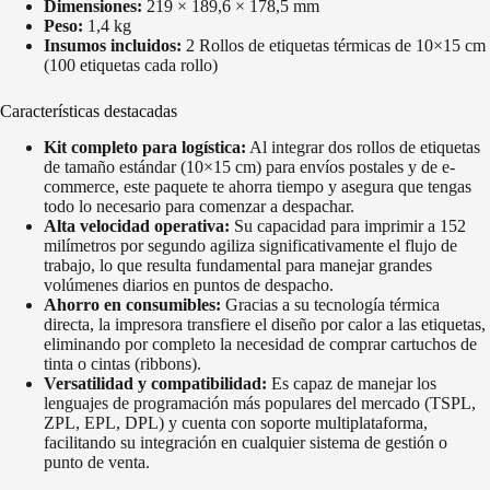
Dimensiones:
219 × 189,6 × 178,5 mm
Peso:
1,4 kg
Insumos incluidos:
2 Rollos de etiquetas térmicas de 10×15 cm
(100 etiquetas cada rollo)
Características destacadas
Kit completo para logística:
Al integrar dos rollos de etiquetas
de tamaño estándar (10×15 cm) para envíos postales y de e-
commerce, este paquete te ahorra tiempo y asegura que tengas
todo lo necesario para comenzar a despachar.
Alta velocidad operativa:
Su capacidad para imprimir a 152
milímetros por segundo agiliza significativamente el flujo de
trabajo, lo que resulta fundamental para manejar grandes
volúmenes diarios en puntos de despacho.
Ahorro en consumibles:
Gracias a su tecnología térmica
directa, la impresora transfiere el diseño por calor a las etiquetas,
eliminando por completo la necesidad de comprar cartuchos de
tinta o cintas (ribbons).
Versatilidad y compatibilidad:
Es capaz de manejar los
lenguajes de programación más populares del mercado (TSPL,
ZPL, EPL, DPL) y cuenta con soporte multiplataforma,
facilitando su integración en cualquier sistema de gestión o
punto de venta.