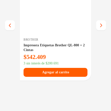
BROTHER
BROTH
P4206D
Impresora Etiquetas Brother QL-800 + 2
Impres
ca
Cintas
$
542.409
$
49
3 sin interés de
$
200.691
3 sin in
Agregar al carrito