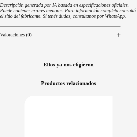
Descripción generada por IA basada en especificaciones oficiales.
Puede contener errores menores. Para información completa consultá
el sitio del fabricante. Si tenés dudas, consultanos por WhatsApp.
Valoraciones (0)
Ellos ya nos eligieron
Productos relacionados
NIBLE EN 24/48HS
DISPONIBLE EN 24/48HS