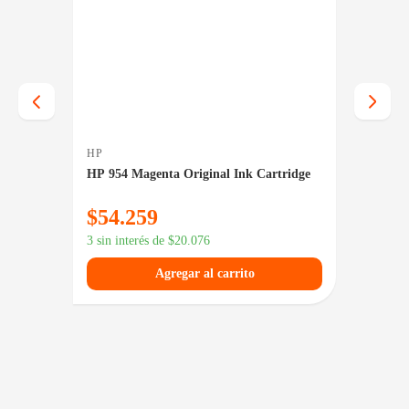
HP
HP
ridge
HP 954 Magenta Original Ink Cartridge
HP 122 
$
54.259
$
33.
3 sin interés de
$
20.076
3 sin in
Agregar al carrito