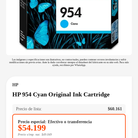
Las imágenes y especificaciones son ilustrativas, no contractuales, pueden contener errores involuntarios y sufrir
modificaciones sin previo aviso. Ante la duda corroborar siempre el datasheet del fabricante en su sitio web. Para más
ayuda, escribinos por WhatsApp.
HP
HP 954 Cyan Original Ink Cartridge
Precio de lista:
$
60.161
Precio especial: Efectivo o transferencia
$
54.199
Precio s/imp. nac.
$
49.049