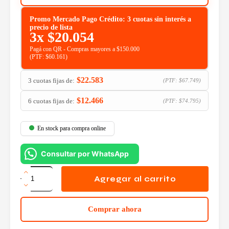
Promo Mercado Pago Crédito: 3 cuotas sin interés a
precio de lista
3x
$
20.054
Pagá con QR - Compras mayores a $150.000
(PTF:
$
60.161
)
$
22.583
3 cuotas fijas de:
(PTF:
$
67.749
)
$
12.466
6 cuotas fijas de:
(PTF:
$
74.795
)
En stock para compra online
Consultar por WhatsApp
HP
954
Agregar al carrito
Cyan
Original
Ink
Comprar ahora
Cartridge
cantidad