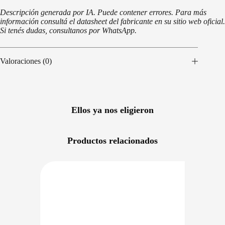
Descripción generada por IA. Puede contener errores. Para más
información consultá el datasheet del fabricante en su sitio web oficial.
Si tenés dudas, consultanos por WhatsApp.
Valoraciones (0)
Ellos ya nos eligieron
Productos relacionados
NIBLE EN 24/48HS
DISPONIBLE EN 24/48HS