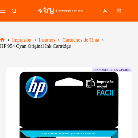
Saltar
al
Carro
contenido
de
compra
Impresión
Insumos
Cartuchos de Tinta
Inicio
HP 954 Cyan Original Ink Cartridge
DISPONIBLE EN 24/48HS