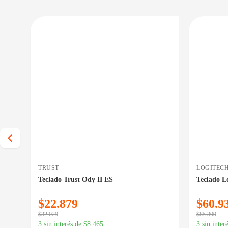
 BAJO CERO
PRECIO BAJO CERO
E EN 24/48HS
DISPONIBLE EN 24/48HS
TRUST
LOGITEC
Teclado Trust Ody II ES
Teclado L
$
22.879
$
60.9
$
32.029
$
85.309
3 sin interés de
$
8.465
3 sin inter