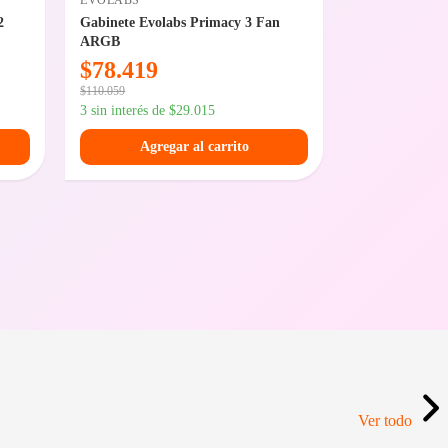
EVOLABS
SEAGATE
2
Gabinete Evolabs Primacy 3 Fan
Disco Rígido 
ARGB
SkyHawk 3.5
$
78.419
$
256.61
$
110.059
$
307.949
3 sin interés de
$
29.015
3 sin interés de
Agregar al carrito
Agreg
Ver todo