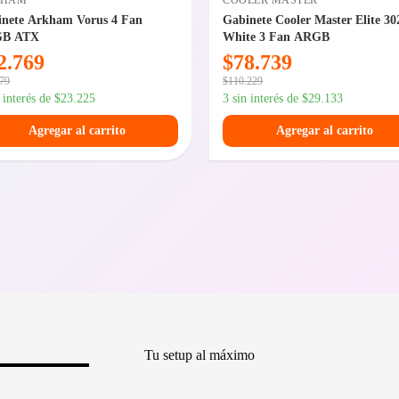
KHAM
COOLER MASTER
inete Arkham Vorus 4 Fan
Gabinete Cooler Master Elite 30
B ATX
White 3 Fan ARGB
2.769
$
78.739
879
$
110.229
n interés de
$
23.225
3 sin interés de
$
29.133
Agregar al carrito
Agregar al carrito
Tu setup al máximo