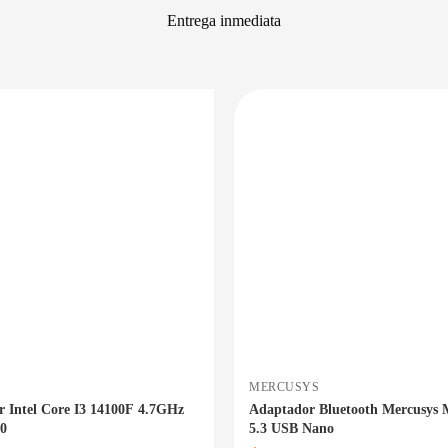
Entrega inmediata
PRECIO BAJO CERO
ENTREGA INMEDIATA
E
MERCUSYS
r Intel Core I3 14100F 4.7GHz
Adaptador Bluetooth Mercusys
00
5.3 USB Nano