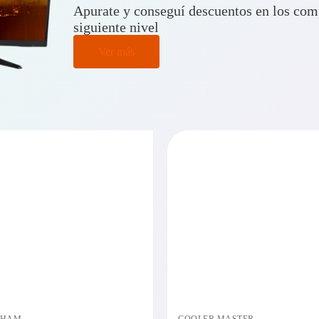
Apurate y conseguí descuentos en los comp
siguiente nivel
Ver más
PRECIO BAJO CERO
PRECI
DISPONIBLE EN 24/48HS
DISPONIBL