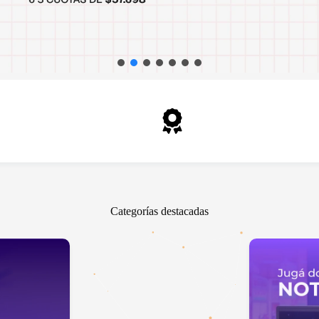
ra en local
Garantía oficial
oque 1904, Banfield
En todos los productos
Categorías destacadas