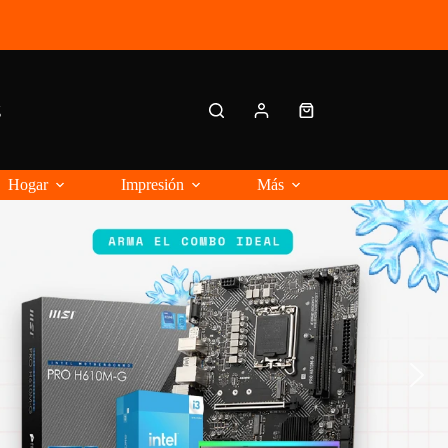
g
Carro
de
compra
Hogar
Impresión
Más