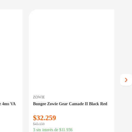
PRECIO BAJO CERO
PRECIO BAJO CERO
PONIBLE EN 24/48HS
DISPONIBLE EN 24/48HS
ZOWIE
TER
z 4ms VA
Bungee Zowie Gear Camade II Black Red
Mon
FHD
$
32.259
$
2
$
45.159
$
304
3 sin interés de
$
11.936
3 si