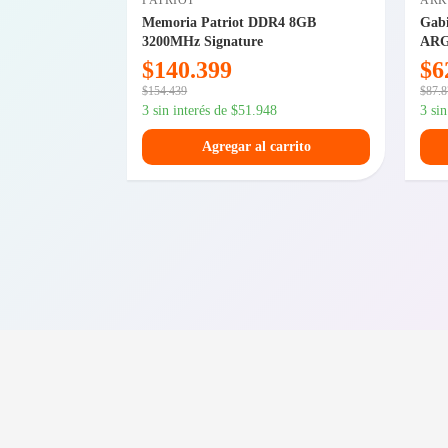
PATRIOT
AR
TM40 Fuente
Memoria Patriot DDR4 8GB
Gab
arlantes
3200MHz Signature
ARG
$
140.399
$
6
$
154.439
$
87.
3 sin interés de
$
51.948
3 si
arrito
Agregar al carrito