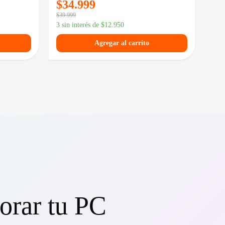
$
34.999
$
1
$
39.999
$
156
3 sin interés de
$
12.950
3 si
Agregar al carrito
orar tu PC