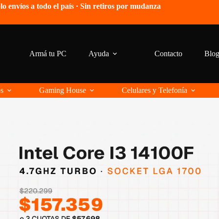
lo envíos a todo el país · Sin retiros por mudanza
Armá tu PC
Ayuda
Contacto
Blo
os
Gaming House
Celulares y Telefonía