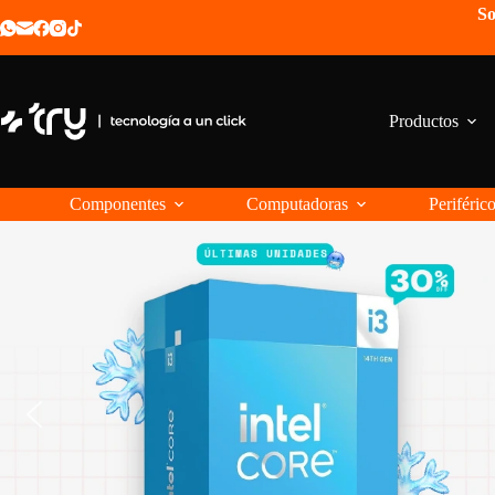
Saltar
So
al
contenido
Productos
Componentes
Computadoras
Periféric