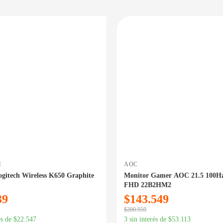
PRECIO BAJO CERO
DISPONIBLE EN 24/48HS
DIS
H
AOC
ogitech Wireless K650 Graphite
Monitor Gamer AOC 21.5 100H
FHD 22B2HM2
39
$
143.549
$
200.959
és de
$
22.547
3 sin interés de
$
53.113