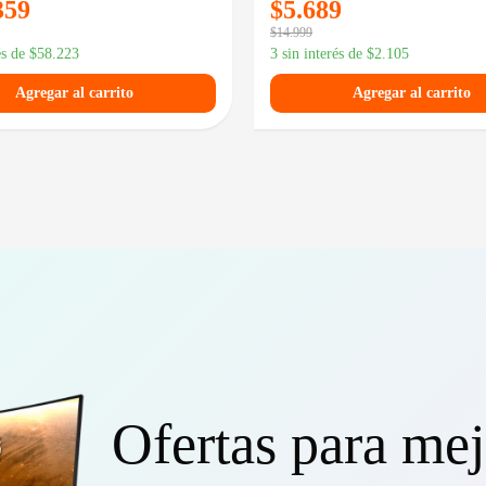
359
$
5.689
$
14.999
és de
$
58.223
3 sin interés de
$
2.105
Agregar al carrito
Agregar al carrito
Ofertas para mej