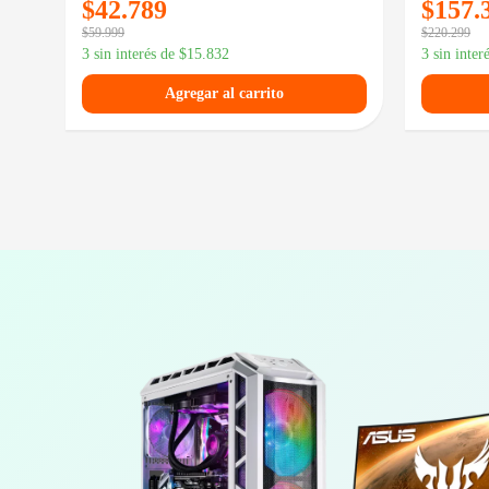
$
42.789
$
157.
$
59.999
$
220.299
3 sin interés de
$
15.832
3 sin inter
Agregar al carrito