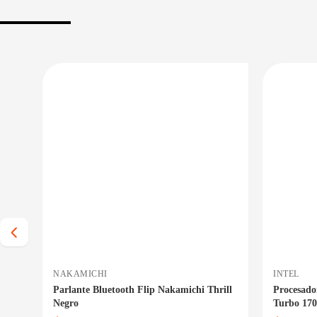
 BAJO CERO
PRECIO BAJO CERO
 INMEDIATA
ENTREGA INMEDIATA
NAKAMICHI
INTEL
ze
Parlante Bluetooth Flip Nakamichi Thrill
Procesado
Negro
Turbo 17