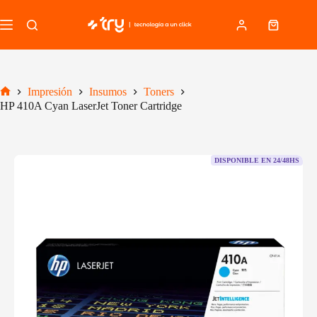
Saltar
al
Carro
contenido
de
compra
Impresión
Insumos
Toners
Inicio
HP 410A Cyan LaserJet Toner Cartridge
DISPONIBLE EN 24/48HS