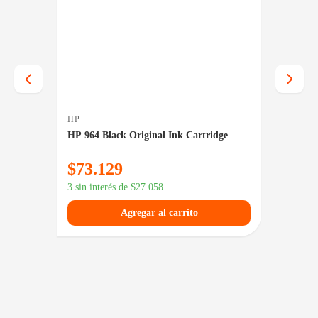
HP
CROMI
B542A
HP 964 Black Original Ink Cartridge
Toner 
MLT-D1
$
73.129
$
46.
$
64.559
3 sin interés de
$
27.058
3 sin in
Agregar al carrito