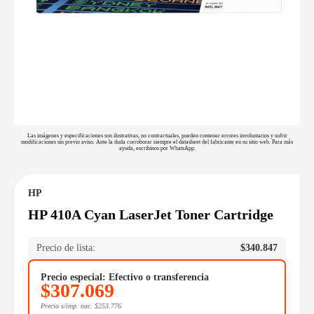
Las imágenes y especificaciones son ilustrativas, no contractuales, pueden contener errores involuntarios y sufrir
modificaciones sin previo aviso. Ante la duda corroborar siempre el datasheet del fabricante en su sitio web. Para más
ayuda, escribinos por WhatsApp.
HP
HP 410A Cyan LaserJet Toner Cartridge
Precio de lista:
$
340.847
Precio especial: Efectivo o transferencia
$
307.069
Precio s/imp. nac.
$
253.776