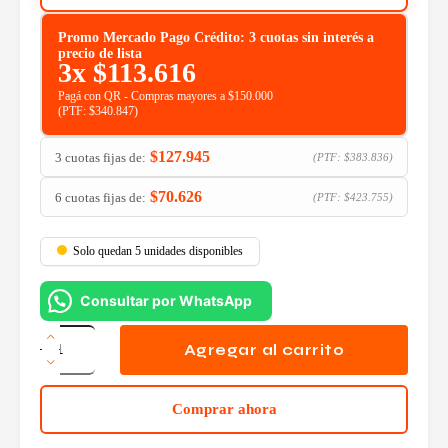
Promo Mercado Pago Crédito: 3 cuotas sin interés a
precio de lista
3x
$
113.616
Pagá con QR - Compras mayores a $150.000
(PTF:
$
340.847
)
$
127.945
3 cuotas fijas de:
(PTF:
$
383.836
)
$
70.626
6 cuotas fijas de:
(PTF:
$
423.755
)
Solo quedan 5 unidades disponibles
Consultar por WhatsApp
HP
410A
Agregar al carrito
Cyan
LaserJet
Toner
Comprar ahora
Cartridge
cantidad