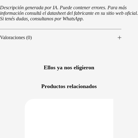
Descripción generada por IA. Puede contener errores. Para más
información consultá el datasheet del fabricante en su sitio web oficial.
Si tenés dudas, consultanos por WhatsApp.
Valoraciones (0)
Ellos ya nos eligieron
Productos relacionados
NIBLE EN 24/48HS
PRECIO BAJO CERO
DISPONIBLE EN 24/48HS