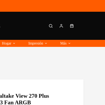
g
Carro
de
compra
Hogar
Impresión
Más
ltake View 270 Plus
 3 Fan ARGB