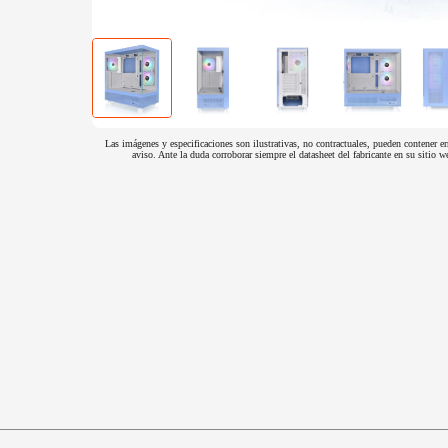
Las imágenes y especificaciones son ilustrativas, no contractuales, pueden contener er
aviso. Ante la duda corroborar siempre el datasheet del fabricante en su sitio