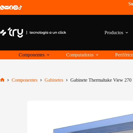
Saltar
So
al
contenido
Productos
Componentes
Computadoras
Periféric
Componentes
Gabinetes
Gabinete Thermaltake View 270
Inicio