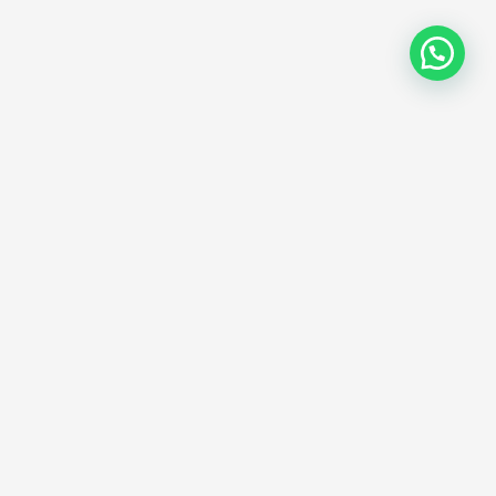
CENTRO DE AYUDA
Preguntas frecuentes
Garantías y devoluciones
Quienes somos
Términos y condiciones
Política de privacidad
Botón de arrepentimiento
Try protege toda tu información con
Secure
Sockets Layer (SSL)
r fuera de la página web y/o transferencias
sean las autorizadas por nosotros
VAN LUCAS
CUIT:
20423594889