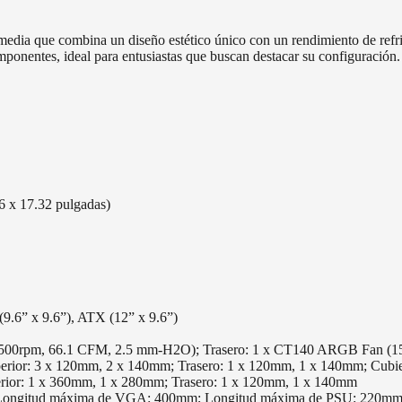
dia que combina un diseño estético único con un rendimiento de refrig
omponentes, ideal para entusiastas que buscan destacar su configuraci
 x 17.32 pulgadas)
9.6” x 9.6”), ATX (12” x 9.6”)
500rpm, 66.1 CFM, 2.5 mm-H2O); Trasero: 1 x CT140 ARGB Fan (
erior: 3 x 120mm, 2 x 140mm; Trasero: 1 x 120mm, 1 x 140mm; Cubi
rior: 1 x 360mm, 1 x 280mm; Trasero: 1 x 120mm, 1 x 140mm
 Longitud máxima de VGA: 400mm; Longitud máxima de PSU: 220mm