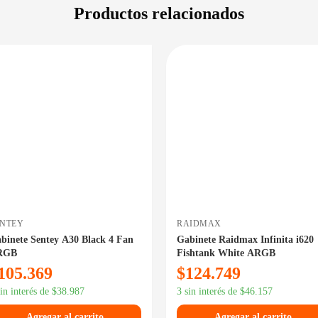
Productos relacionados
DISPONIBLE EN 24/48HS
DISPONIBLE 
ENTEY
RAIDMAX
binete Sentey A30 Black 4 Fan
Gabinete Raidmax Infinita i620
RGB
Fishtank White ARGB
105.369
$
124.749
sin interés de
$
38.987
3 sin interés de
$
46.157
Agregar al carrito
Agregar al carrito