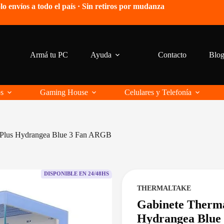
lo envíos a todo el país · Sin retiros por mudanza
Armá tu PC
Ayuda
Contacto
Blo
os
Gaming House
Celulares y Telefonía
 Plus Hydrangea Blue 3 Fan ARGB
DISPONIBLE EN 24/48HS
THERMALTAKE
Gabinete Therma
Hydrangea Blue