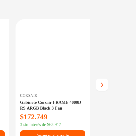
EN 24/48HS
DISPONIBLE EN 24/48HS
CORSAIR
SENTEY
Gabinete Corsair FRAME 4000D
Gabinete Sentey A
RS ARGB Black 3 Fan
Fan ARGB Contro
$
172.749
$
101.389
3 sin interés de
$
63.917
3 sin interés de
$
37.
Agregar al carrito
Agregar al