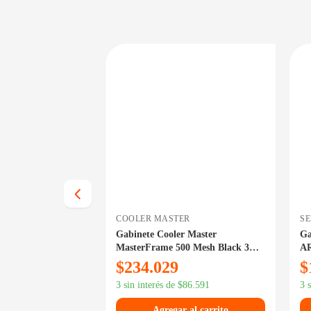
DISPONIBLE EN 24/48HS
DISPONIBLE EN 24/48HS
COOLER MASTER
S
emax Diamond CP
Gabinete Cooler Master
Ga
RGB
MasterFrame 500 Mesh Black 3
A
Fan ARGB
$
234.029
$
35.472
3 sin interés de
$
86.591
3 
 al carrito
Agregar al carrito