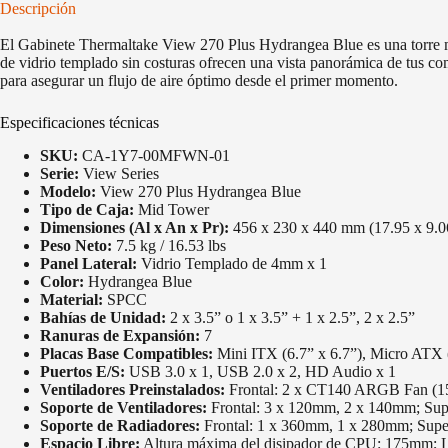
Descripción
El Gabinete Thermaltake View 270 Plus Hydrangea Blue es una torre me
de vidrio templado sin costuras ofrecen una vista panorámica de tus c
para asegurar un flujo de aire óptimo desde el primer momento.
Especificaciones técnicas
SKU:
CA-1Y7-00MFWN-01
Serie:
View Series
Modelo:
View 270 Plus Hydrangea Blue
Tipo de Caja:
Mid Tower
Dimensiones (Al x An x Pr):
456 x 230 x 440 mm (17.95 x 9.06
Peso Neto:
7.5 kg / 16.53 lbs
Panel Lateral:
Vidrio Templado de 4mm x 1
Color:
Hydrangea Blue
Material:
SPCC
Bahías de Unidad:
2 x 3.5” o 1 x 3.5” + 1 x 2.5”, 2 x 2.5”
Ranuras de Expansión:
7
Placas Base Compatibles:
Mini ITX (6.7” x 6.7”), Micro ATX (
Puertos E/S:
USB 3.0 x 1, USB 2.0 x 2, HD Audio x 1
Ventiladores Preinstalados:
Frontal: 2 x CT140 ARGB Fan (1
Soporte de Ventiladores:
Frontal: 3 x 120mm, 2 x 140mm; Sup
Soporte de Radiadores:
Frontal: 1 x 360mm, 1 x 280mm; Supe
Espacio Libre:
Altura máxima del disipador de CPU: 175mm;