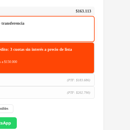
$
163.113
o transferencia
o: 3 cuotas sin interés a precio de lista
 a $150.000
(PTF:
$
183.686
)
(PTF:
$
202.790
)
nibles
tsApp