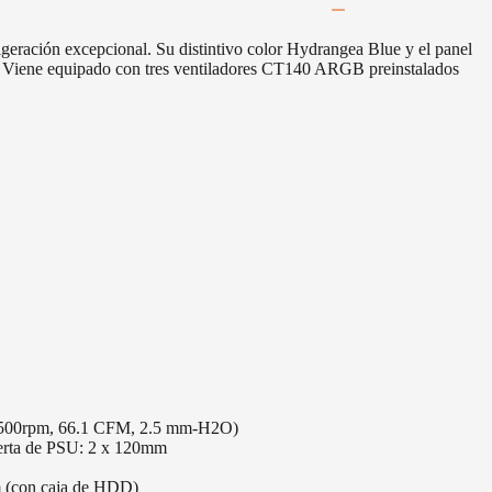
eración excepcional. Su distintivo color Hydrangea Blue y el panel
ón. Viene equipado con tres ventiladores CT140 ARGB preinstalados
1500rpm, 66.1 CFM, 2.5 mm-H2O)
erta de PSU: 2 x 120mm
 (con caja de HDD)