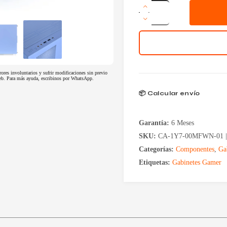
Gabinete
Thermaltake
View
270
Plus
Hydrangea
Blue
3
Fan
rores involuntarios y sufrir modificaciones sin previo
 web. Para más ayuda, escribinos por WhatsApp.
ARGB
cantidad
📦 Calcular envío
Garantía:
6 Meses
SKU:
CA-1Y7-00MFWN-01 
Categorías:
Componentes
,
Ga
Etiquetas:
Gabinetes Gamer