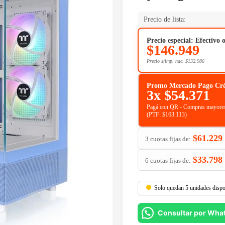
Precio de lista:
Precio especial: Efectivo 
$
146.949
Precio s/imp. nac.
$
132.986
Promo Mercado Pago Crédit
3x
$
54.371
Pagá con QR - Compras mayores
(PTF:
$
163.113
)
$
61.229
3 cuotas fijas de:
$
33.798
6 cuotas fijas de:
Solo quedan 5 unidades dispo
Consultar por Wha