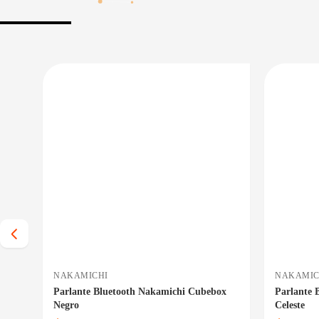
 BAJO CERO
PRECIO BAJO CERO
 INMEDIATA
ENTREGA INMEDIATA
NAKAMICHI
NAKAMIC
z
Parlante Bluetooth Nakamichi Cubebox
Parlante 
Negro
Celeste