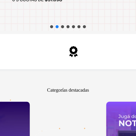
ra en local
Garantía oficial
oque 1904, Banfield
En todos los productos
Categorías destacadas