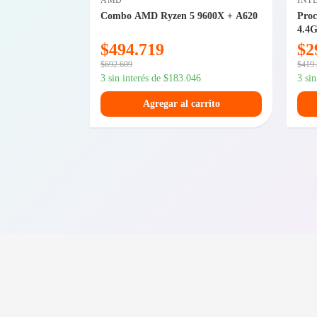
AMD
INT
Valor Air
Combo AMD Ryzen 5 9600X + A620
Proc
4.4
$
494.719
$
2
$
692.609
$
419
3 sin interés de
$
183.046
3 si
arrito
Agregar al carrito