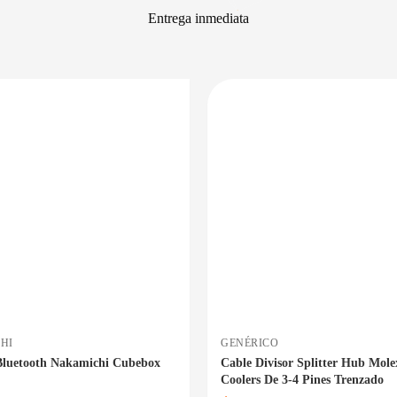
Entrega inmediata
PRECIO BAJO CERO
ENTREGA INMEDIATA
E
HI
GENÉRICO
Bluetooth Nakamichi Cubebox
Cable Divisor Splitter Hub Mole
Coolers De 3-4 Pines Trenzado