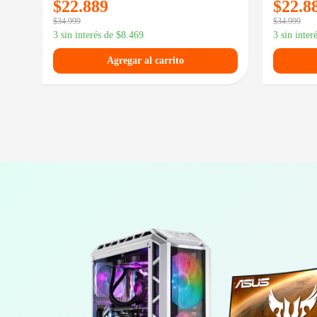
$
22.889
$
22.8
$
34.999
$
34.999
3 sin interés de
$
8.469
3 sin inter
Agregar al carrito