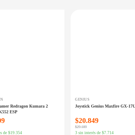
PRECIO BAJO CERO
DISPONIBLE EN 24/48HS
DIS
ON
GENIUS
Gamer Redragon Kumara 2
Joystick Genius Maxfire GX-17
K552 ESP
09
$
20.849
$
29.189
és de
$
19.354
3 sin interés de
$
7.714