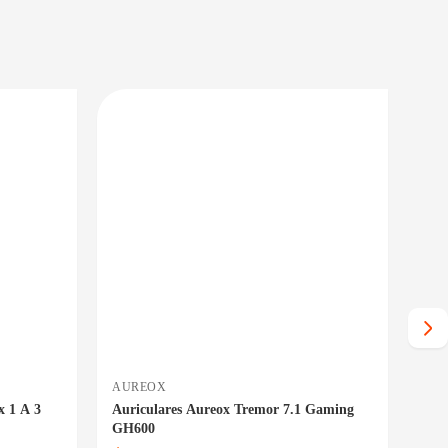
PRECIO BAJO CERO
PRECIO BAJO CERO
NTREGA INMEDIATA
ENTREGA INMEDIATA
AUREOX
NA
x 1 A 3
Auriculares Aureox Tremor 7.1 Gaming
Par
GH600
Roj