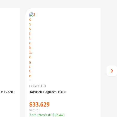
PRECIO BAJO CERO
PRECIO BAJO CERO
PONIBLE EN 24/48HS
DISPONIBLE EN 24/48HS
LOGITECH
LOG
UV Black
Joystick Logitech F310
Tec
TKL
$
33.629
$
1
$
47.079
$
160
3 sin interés de
$
12.443
3 si