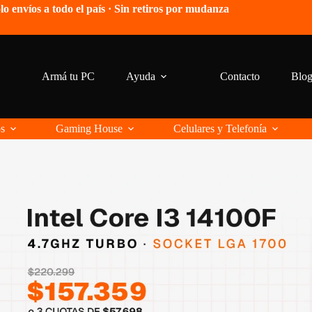
lo envíos a todo el país · Sin retiros por mudanza
Armá tu PC
Ayuda
Contacto
Blo
os
Gaming House
Celulares y Telefonía