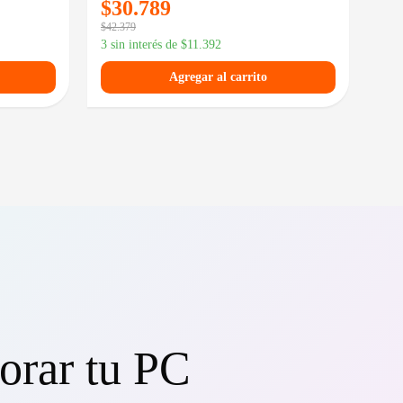
$
30.789
$
2
$
42.379
$
34.
3 sin interés de
$
11.392
3 si
Agregar al carrito
orar tu PC