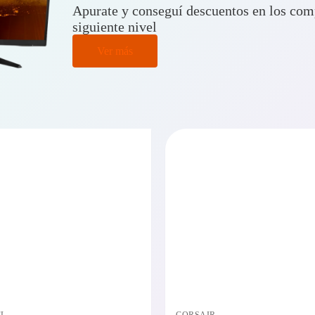
Apurate y conseguí descuentos en los comp
siguiente nivel
Ver más
PRECIO BAJO CERO
PRECI
DISPONIBLE EN 24/48HS
DISPONIBL