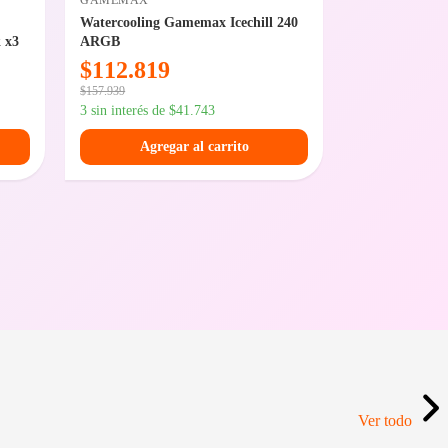
GAMEMAX
ADATA
Watercooling Gamemax Icechill 240
Memoria Ada
 x3
ARGB
3200MHz Blist
$
112.819
$
108.74
$
157.939
$
152.249
3 sin interés de
$
41.743
3 sin interés de
Agregar al carrito
Agreg
Ver todo