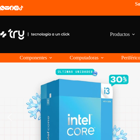
Saltar
So
al
contenido
Productos
Componentes
Computadoras
Periféric