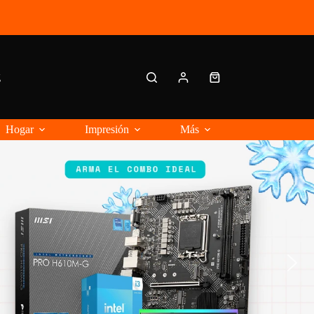
g
Carro
de
compra
Hogar
Impresión
Más