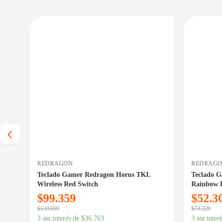
 BAJO CERO
PRECIO BAJO CERO
HA INGRESO
CONSULTAR FECHA INGRESO
REDRAGON
REDRAG
Teclado Gamer Redragon Horus TKL
Teclado 
Wireless Red Switch
Rainbow 
$
99.359
$
52.3
$
139.099
$
73.229
3 sin interés de
$
36.763
3 sin inter