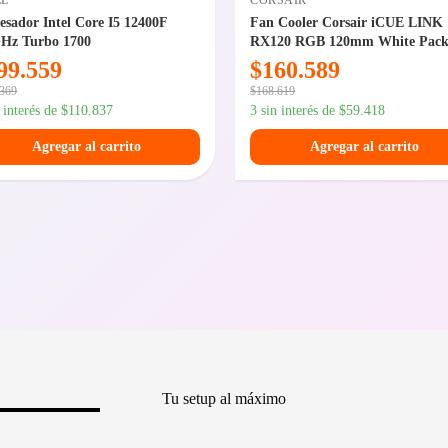
EL
CORSAIR
esador Intel Core I5 12400F
Fan Cooler Corsair iCUE LINK
GHz Turbo 1700
RX120 RGB 120mm White Pack
99.559
$
160.589
.369
$
168.619
n interés de
$
110.837
3 sin interés de
$
59.418
Agregar al carrito
Agregar al carrito
Tu setup al máximo