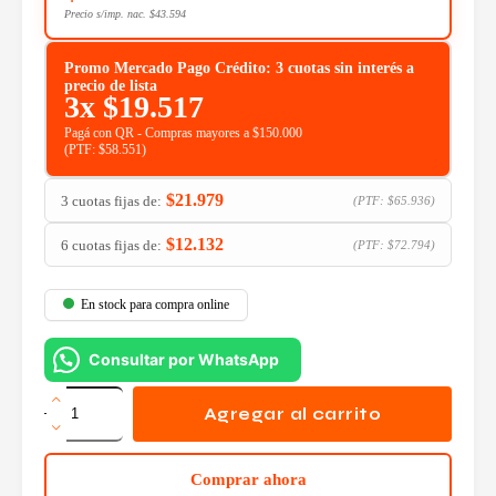
Precio s/imp. nac.
$
43.594
Promo Mercado Pago Crédito: 3 cuotas sin interés a
precio de lista
3x
$
19.517
Pagá con QR - Compras mayores a $150.000
(PTF:
$
58.551
)
$
21.979
3 cuotas fijas de:
(PTF:
$
65.936
)
$
12.132
6 cuotas fijas de:
(PTF:
$
72.794
)
En stock para compra online
Consultar por WhatsApp
Auriculares
Logitech
Agregar al carrito
Clear
Chat
Comfort
Comprar ahora
H390