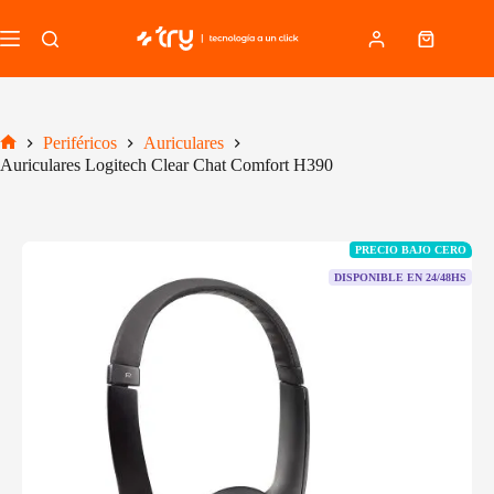
Saltar
al
Carro
contenido
de
compra
Periféricos
Auriculares
Inicio
Auriculares Logitech Clear Chat Comfort H390
PRECIO BAJO CERO
DISPONIBLE EN 24/48HS