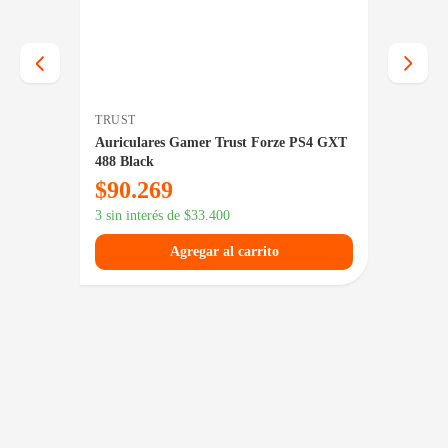
TRUST
LOGIT
reless
Auriculares Gamer Trust Forze PS4 GXT
Auricu
488 Black
$
90.269
$
99.
3 sin interés de
$
33.400
3 sin in
Agregar al carrito