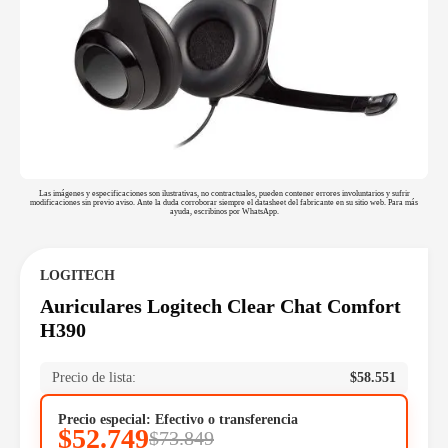
Las imágenes y especificaciones son ilustrativas, no contractuales, pueden contener errores involuntarios y sufrir
modificaciones sin previo aviso. Ante la duda corroborar siempre el datasheet del fabricante en su sitio web. Para más
ayuda, escribinos por WhatsApp.
LOGITECH
Auriculares Logitech Clear Chat Comfort
H390
Precio de lista:
$
58.551
Precio especial: Efectivo o transferencia
$
52.749
$
73.849