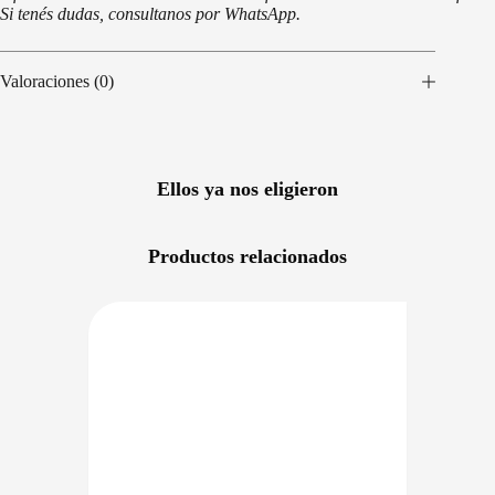
Si tenés dudas, consultanos por WhatsApp.
Valoraciones (0)
Ellos ya nos eligieron
Productos relacionados
NIBLE EN 24/48HS
DISPONIBLE EN 24/48HS