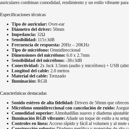
auriculares combinan comodidad, rendimiento y un estilo vibrante para 
Especificaciones técnicas
Tipo de auricular:
Over-ear
Diámetro del driver:
50mm
Impedancia:
32Ω
Sensibilidad:
115±3dB
Frecuencia de respuesta:
20Hz – 20KHz
Tipo de micrófono:
Omnidireccional
Dimensiones del micrófono:
6.0 x 2.7mm
Sensibilidad del micrófono:
-38±3dB
Conectividad:
2x Jack 3.5mm (audio y micrófono) + USB (ali
Longitud del cable:
2.0 metros
Material del cable:
Trenzado
Iluminación:
RGB
Características destacadas
Sonido estéreo de alta fidelidad:
Drivers de 50mm que ofrecen u
Micrófono omnidireccional con cancelación de ruido:
Asegura
Comodidad superior:
Almohadillas suaves y diadema ajustable c
Iluminación RGB vibrante:
Añade un toque de estilo a tu setu
Controles en línea:
Acceso rápido y fácil al volumen y al mute 
Construcción robusta:
Diadema metálica y materiales de alta c