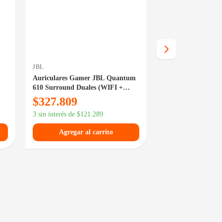
JBL
CORSAIR
Auriculares Gamer JBL Quantum
Auriculares Corsai
610 Surround Duales (WIFI +
V2 Carbon
Cable)
$
327.809
$
257.249
3 sin interés de
$
121.289
3 sin interés de
$
95.
Agregar al carrito
Agregar al