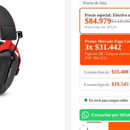
Precio de lista:
Precio especial: Efectivo 
$
84.979
$
118.9
Precio s/imp. nac.
$
70.231
Promo Mercado Pago Crédit
3x
$
31.442
Pagá con QR - Compras mayores
(PTF:
$
94.327
)
$
35.408
3 cuotas fijas de:
$
19.545
6 cuotas fijas de:
En stock para compra online
Consultar por Wha
Auriculares
Gamer