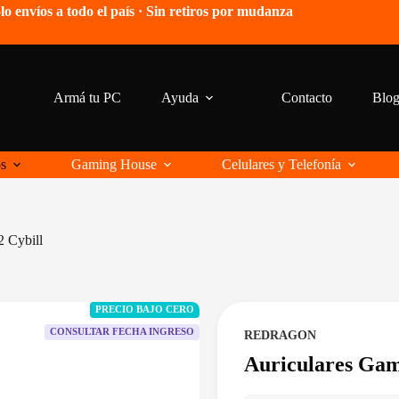
lo envíos a todo el país · Sin retiros por mudanza
Armá tu PC
Ayuda
Contacto
Blo
os
Gaming House
Celulares y Telefonía
 Cybill
PRECIO BAJO CERO
CONSULTAR FECHA INGRESO
REDRAGON
Auriculares Gam