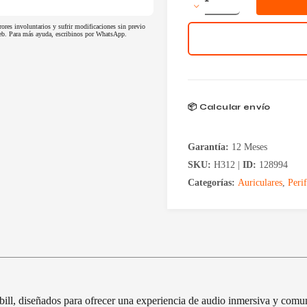
Redragon
H312
rores involuntarios y sufrir modificaciones sin previo
Cybill
 web. Para más ayuda, escribinos por WhatsApp.
cantidad
📦 Calcular envío
Garantía:
12 Meses
SKU:
H312 |
ID:
128994
Categorías:
Auriculares
,
Perif
, diseñados para ofrecer una experiencia de audio inmersiva y comunic