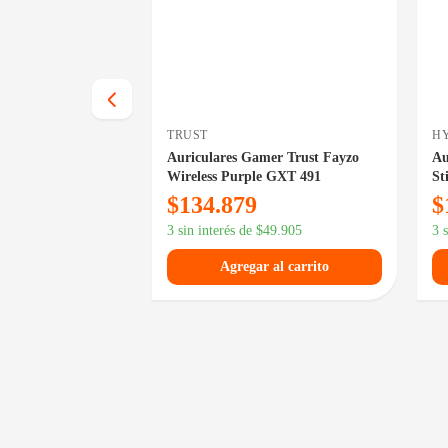
TRUST
H
mer Logitech G735
Auriculares Gamer Trust Fayzo
Au
Wireless Purple GXT 491
St
$
134.879
$
130.321
3 sin interés de
$
49.905
3 
 al carrito
Agregar al carrito