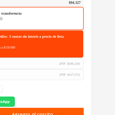
$
94.327
o transferencia
69
o: 3 cuotas sin interés a precio de lista
 a $150.000
(PTF:
$
106.224
)
(PTF:
$
117.271
)
tsApp
Agregar al carrito