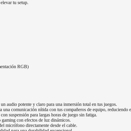
elevar tu setup.
mentación RGB)
n audio potente y claro para una inmersión total en tus juegos.
 una comunicación nítida con tus compañeros de equipo, reduciendo e
on suspensión para largas horas de juego sin fatiga.
p gaming con efectos de luz dinámicos.
del micrófono directamente desde el cable.
alidad para una durabilidad excepcional.