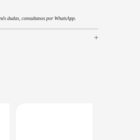
tenés dudas, consultanos por WhatsApp.
EN 24/48HS
DISPONIBLE EN 24/48HS