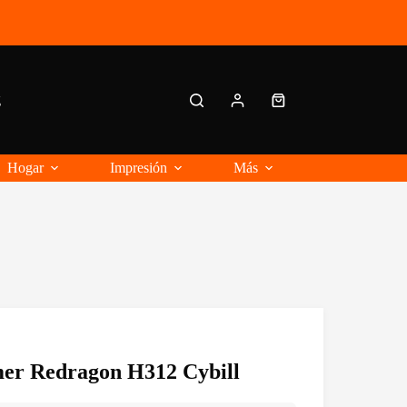
g
Carro
de
compra
Hogar
Impresión
Más
er Redragon H312 Cybill