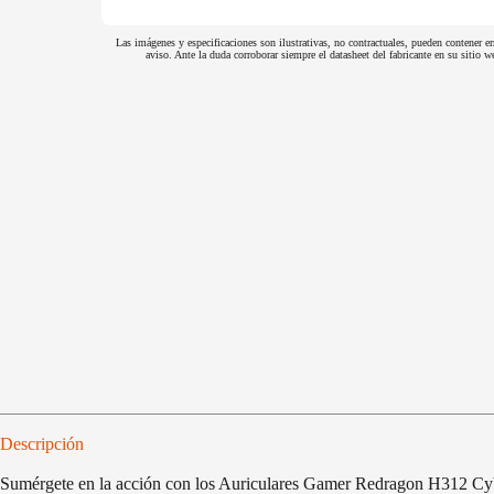
Las imágenes y especificaciones son ilustrativas, no contractuales, pueden contener er
aviso. Ante la duda corroborar siempre el datasheet del fabricante en su sitio
Descripción
Sumérgete en la acción con los Auriculares Gamer Redragon H312 Cybill