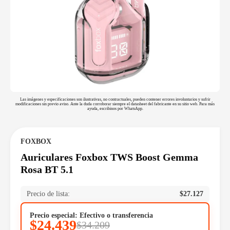
Las imágenes y especificaciones son ilustrativas, no contractuales, pueden contener errores involuntarios y sufrir
modificaciones sin previo aviso. Ante la duda corroborar siempre el datasheet del fabricante en su sitio web. Para más
ayuda, escribinos por WhatsApp.
FOXBOX
Auriculares Foxbox TWS Boost Gemma
Rosa BT 5.1
Precio de lista:
$
27.127
Precio especial: Efectivo o transferencia
$
24.439
$
34.209