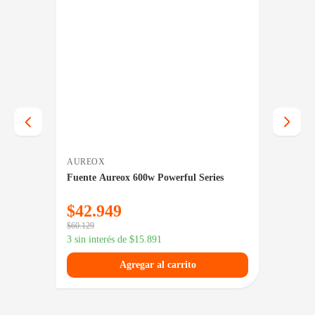
AUREOX
ADATA
GF A3
Fuente Aureox 600w Powerful Series
Fuente
5.0
80 Plu
$
42.949
$
29
$
60.129
3 sin in
3 sin interés de
$
15.891
Agregar al carrito