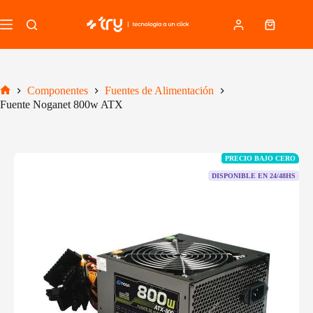
Saltar
al
Carro
contenido
de
compra
Componentes
Fuentes de Alimentación
Inicio
Fuente Noganet 800w ATX
PRECIO BAJO CERO
DISPONIBLE EN 24/48HS