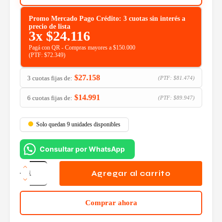
Promo Mercado Pago Crédito: 3 cuotas sin interés a
precio de lista
3x
$
24.116
Pagá con QR - Compras mayores a $150.000
(PTF:
$
72.349
)
$
27.158
3 cuotas fijas de:
(PTF:
$
81.474
)
$
14.991
6 cuotas fijas de:
(PTF:
$
89.947
)
Solo quedan 9 unidades disponibles
Consultar por WhatsApp
Fuente
Noganet
Agregar al carrito
800w
ATX
cantidad
Comprar ahora