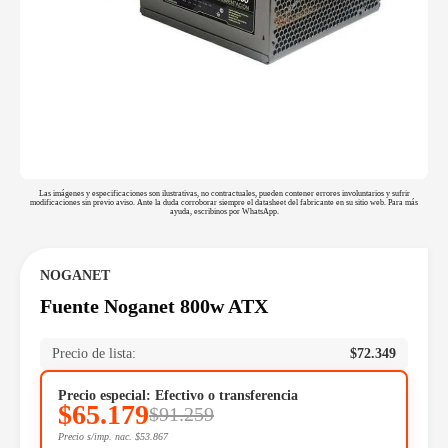
Las imágenes y especificaciones son ilustrativas, no contractuales, pueden contener errores involuntarios y sufrir
modificaciones sin previo aviso. Ante la duda corroborar siempre el datasheet del fabricante en su sitio web. Para más
ayuda, escribinos por WhatsApp.
NOGANET
Fuente Noganet 800w ATX
Precio de lista:
$
72.349
Precio especial: Efectivo o transferencia
$
65.179
$
91.259
Precio s/imp. nac.
$
53.867