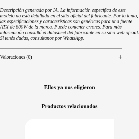
Descripción generada por IA. La información específica de este
modelo no está detallada en el sitio oficial del fabricante. Por lo tanto,
las especificaciones y características son genéricas para una fuente
ATX de 800W de la marca. Puede contener errores. Para más
información consultá el datasheet del fabricante en su sitio web oficial.
Si tenés dudas, consultanos por WhatsApp.
Valoraciones (0)
Ellos ya nos eligieron
Productos relacionados
RECIO BAJO CERO
DISPONIBLE EN 24/48HS
NIBLE EN 24/48HS