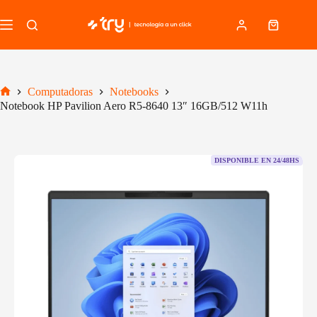
Saltar
al
Carro
contenido
de
compra
Computadoras
Notebooks
Inicio
Notebook HP Pavilion Aero R5-8640 13″ 16GB/512 W11h
DISPONIBLE EN 24/48HS