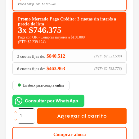
Precio s/imp. nac.
$
1.825.547
Promo Mercado Pago Crédito: 3 cuotas sin interés a
precio de lista
3x
$
746.375
Pagá con QR - Compras mayores a $150.000
(PTF:
$
2.239.124
)
$
840.512
3 cuotas fijas de:
(PTF:
$
2.521.536
)
$
463.963
6 cuotas fijas de:
(PTF:
$
2.783.776
)
En stock para compra online
Consultar por WhatsApp
Notebook
HP
Agregar al carrito
Pavilion
Aero
R5-
Comprar ahora
8640