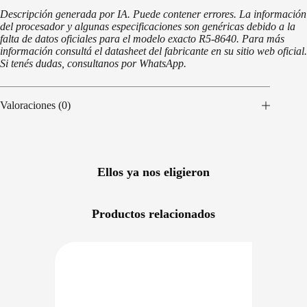
Descripción generada por IA. Puede contener errores. La información
del procesador y algunas especificaciones son genéricas debido a la
falta de datos oficiales para el modelo exacto R5-8640. Para más
información consultá el datasheet del fabricante en su sitio web oficial.
Si tenés dudas, consultanos por WhatsApp.
Valoraciones (0)
Ellos ya nos eligieron
Productos relacionados
NIBLE EN 24/48HS
DISPONIBLE EN 24/48HS