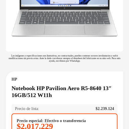
Las imágenes y especificaciones son ilustrativas, no contractuales, pueden contener errores involuntarios y sufrir
modificaciones sin previo aviso. Ante la duda corroborar siempre el datasheet del fabricante en su sitio web. Para más
ayuda, escribinos por WhatsApp.
HP
Notebook HP Pavilion Aero R5-8640 13″
16GB/512 W11h
Precio de lista:
$
2.239.124
Precio especial: Efectivo o transferencia
$
2.017.229