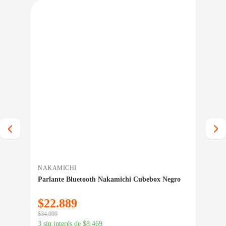
IO BAJO CERO
PRECIO BAJO CERO
A INMEDIATA
ENTREGA INMEDIATA
NAKAMICHI
AS
Parlante Bluetooth Nakamichi Cubebox Negro
Fue
$
22.889
$
8
$
34.999
$
94.
3 sin interés de
$
8.469
3 si