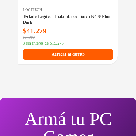
LOGITECH
GEN
Teclado Logitech Inalámbrico Touch K400 Plus
Tec
Dark
$
41.279
$
1
$
57.799
$
23.
3 sin interés de
$
15.273
3 si
Agregar al carrito
Armá tu PC