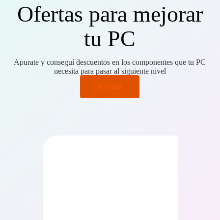
Ofertas para mejorar
tu PC
Apurate y conseguí descuentos en los componentes que tu PC
necesita para pasar al siguiente nivel
Ver más
PRECIO BAJO CERO
PRECIO BAJO CERO
ONIBLE EN 24/48HS
DISPONIBLE EN 24/48HS