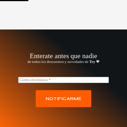
Enterate antes que nadie
de todos los descuentos y novedades de
Try
🧡
*
E
E
m
m
a
a
i
i
l
NOTIFICARME
l
*
*