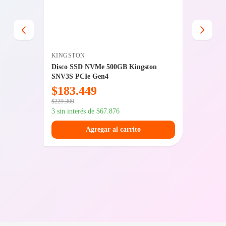
KINGSTON
SFX
Plus
Disco SSD NVMe 500GB Kingston
Kit Gab
SNV3S PCIe Gen4
$
183.449
$
49.
$
229.309
$
69.049
3 sin interés de
$
67.876
3 sin int
Agregar al carrito