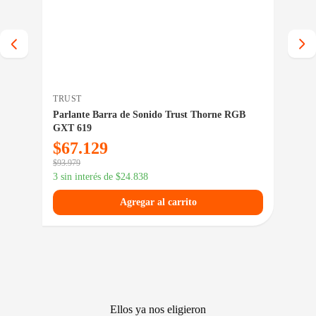
TRUST
PE
ck
Parlante Barra de Sonido Trust Thorne RGB
Bat
GXT 619
$
67.129
$
7
$
93.979
$
101
3 sin interés de
$
24.838
3 si
Agregar al carrito
Ellos ya nos eligieron