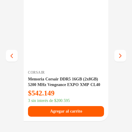
CORSAIR
KINGS
MHz
Memoria Corsair DDR5 16GB (2x8GB)
Memor
5200 MHz Vengeance EXPO XMP CL40
Fury B
$
542.149
$
21
3 sin interés de
$
200.595
3 sin in
Agregar al carrito