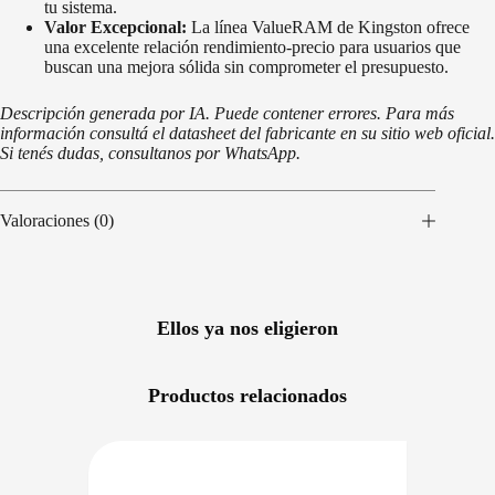
tu sistema.
Valor Excepcional:
La línea ValueRAM de Kingston ofrece
una excelente relación rendimiento-precio para usuarios que
buscan una mejora sólida sin comprometer el presupuesto.
Descripción generada por IA. Puede contener errores. Para más
información consultá el datasheet del fabricante en su sitio web oficial.
Si tenés dudas, consultanos por WhatsApp.
Valoraciones (0)
Ellos ya nos eligieron
Productos relacionados
NIBLE EN 24/48HS
DISPONIBLE EN 24/48HS