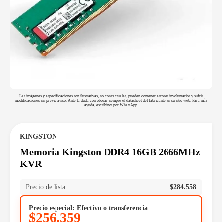
Las imágenes y especificaciones son ilustrativas, no contractuales, pueden contener errores involuntarios y sufrir
modificaciones sin previo aviso. Ante la duda corroborar siempre el datasheet del fabricante en su sitio web. Para más
ayuda, escribinos por WhatsApp.
KINGSTON
Memoria Kingston DDR4 16GB 2666MHz
KVR
Precio de lista:
$
284.558
Precio especial: Efectivo o transferencia
$
256.359