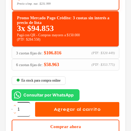
Precio s/imp. nac.
$
231.999
Promo Mercado Pago Crédito: 3 cuotas sin interés a
precio de lista
3x
$
94.853
Pagá con QR - Compras mayores a $150.000
(PTF:
$
284.558
)
$
106.816
3 cuotas fijas de:
(PTF:
$
320.449
)
$
58.963
6 cuotas fijas de:
(PTF:
$
353.775
)
En stock para compra online
Consultar por WhatsApp
Memoria
Kingston
Agregar al carrito
DDR4
16GB
2666MHz
Comprar ahora
KVR