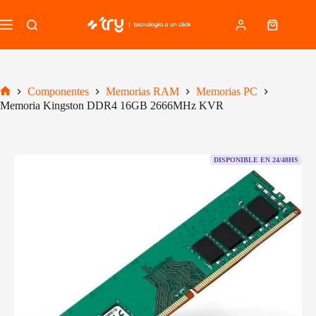
Saltar
al
Carro
contenido
de
compra
Componentes
Memorias RAM
Memorias PC
Inicio
Memoria Kingston DDR4 16GB 2666MHz KVR
DISPONIBLE EN 24/48HS