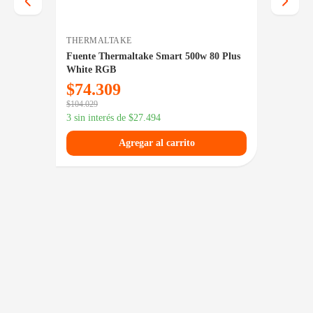
THERMALTAKE
COOLE
s
Fuente Thermaltake Smart 500w 80 Plus
Fuente
White RGB
Full M
$
74.309
$
31
$
104.029
3 sin in
3 sin interés de
$
27.494
Agregar al carrito