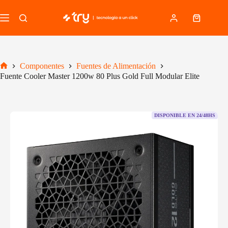
Saltar
al
Carro
contenido
de
compra
Componentes
Fuentes de Alimentación
Inicio
Fuente Cooler Master 1200w 80 Plus Gold Full Modular Elite
DISPONIBLE EN 24/48HS