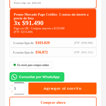
Precio s/imp. nac.
$
204.355
Promo Mercado Pago Crédito: 3 cuotas sin interés a
precio de lista
3x
$
91.490
Pagá con QR - Compras mayores a $150.000
(PTF:
$
274.469
)
$
103.029
3 cuotas fijas de:
(PTF:
$
309.086
)
$
56.872
6 cuotas fijas de:
(PTF:
$
341.231
)
En stock para compra online
Consultar por WhatsApp
Fuente
Cooler
Agregar al carrito
Master
1200w
80
Comprar ahora
Plus