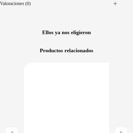
Valoraciones (0)
Ellos ya nos eligieron
Productos relacionados
RECIO BAJO CERO
DISPONIBLE EN 24/48HS
NIBLE EN 24/48HS